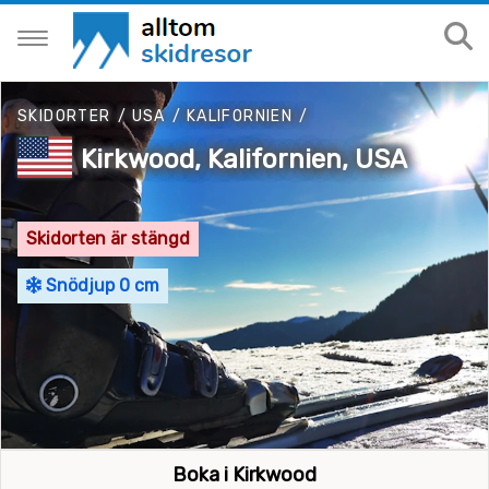
SKIDORTER
/
USA
/
KALIFORNIEN
/
Kirkwood, Kalifornien, USA
Skidorten är stängd
Snödjup 0 cm
Boka i Kirkwood