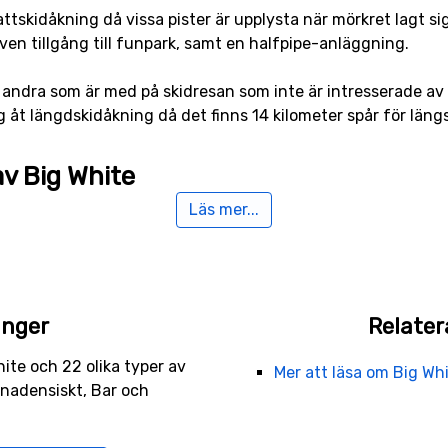
attskidåkning då vissa pister är upplysta när mörkret lagt s
ven tillgång till funpark, samt en halfpipe-anläggning.
andra som är med på skidresan som inte är intresserade av a
g åt längdskidåkning då det finns 14 kilometer spår för läng
av Big White
Läs mer...
 annat
Silver Star
(72 kilometers avstånd),
Apex
(79 kilomet
anger
Relater
hite och 22 olika typer av
Mer att läsa om Big Wh
anadensiskt, Bar och