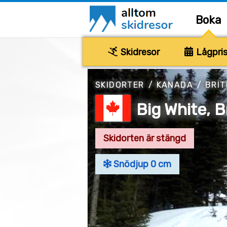
Boka
Skidresor
Lågpris
SKIDORTER
/
KANADA
/
BRIT
Big White, B
Skidorten är stängd
Snödjup 0 cm