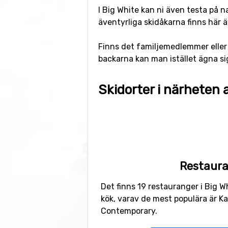
I Big White kan ni även testa på n
äventyrliga skidåkarna finns här ä
Finns det familjemedlemmer eller 
backarna kan man istället ägna si
Skidorter i närheten 
Skidorter nära Big White är bland
(105 kilometers avstånd).
Restaur
Det finns 19 restauranger i Big W
kök, varav de mest populära är K
Contemporary.