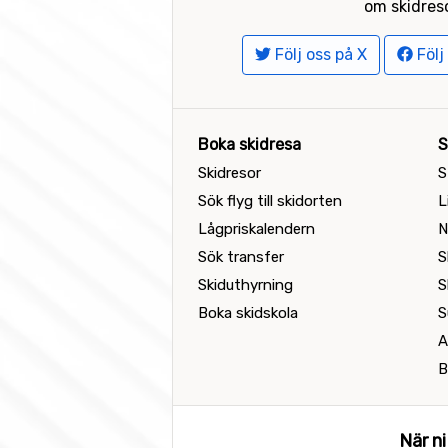
om skidreso
Följ oss på X
Följ
Boka skidresa
S
Skidresor
S
Sök flyg till skidorten
L
Lågpriskalendern
N
Sök transfer
S
Skiduthyrning
S
Boka skidskola
S
A
B
När ni