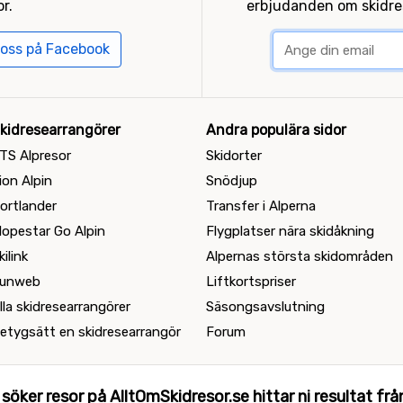
r.
erbjudanden om skidres
 oss på Facebook
kidresearrangörer
Andra populära sidor
TS Alpresor
Skidorter
ion Alpin
Snödjup
ortlander
Transfer i Alperna
lopestar Go Alpin
Flygplatser nära skidåkning
kilink
Alpernas största skidområden
unweb
Liftkortspriser
lla skidresearrangörer
Säsongsavslutning
etygsätt en skidresearrangör
Forum
 söker resor på AlltOmSkidresor.se hittar ni resultat från 