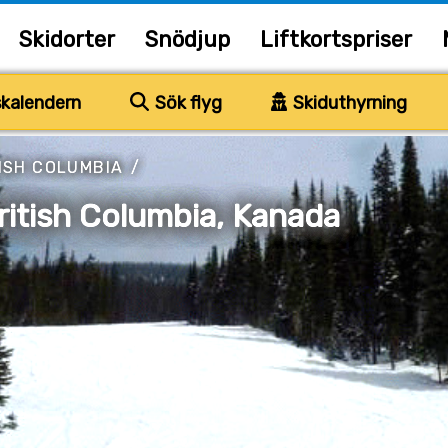
Skidorter
Snödjup
Liftkortspriser
kalendern
Sök flyg
Skiduthyrning
ISH COLUMBIA
/
ritish Columbia, Kanada