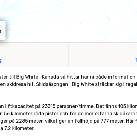
e
g
ter till Big White i Kanada så hittar här ni både informatio
 en skidresa hit. Skidsäsongen i Big White sträcker sig i rege
d en liftkapacitet på 23315 personer/timme. Det finns 105 kilo
er, 56 kilometer röda pister och för de mer erfarna skidåkarna
er på 2285 meter, vilket ger en fallhöjd på 777 meter. Här fi
a 7.2 kilometer.