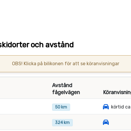
kidorter och avstånd
OBS! Klicka på bilikonen för att se köranvisningar
Avstånd
fågelvägen
Köranvisnin
körtid ca
50 km
324 km