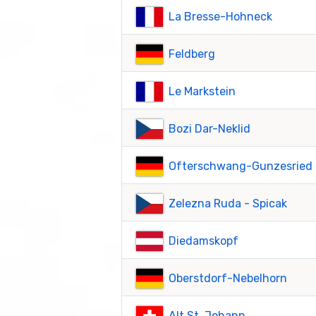
La Bresse-Hohneck
Feldberg
Le Markstein
Bozi Dar-Neklid
Ofterschwang-Gunzesried
Zelezna Ruda - Spicak
Diedamskopf
Oberstdorf-Nebelhorn
Alt St. Johann