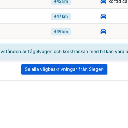
körtid c
442 km
447 km
449 km
avstånden är fågelvägen och körsträckan med bil kan vara be
Se alla vägbeskrivningar från Siegen