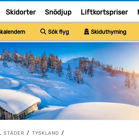
Skidorter
Snödjup
Liftkortspriser
kalendern
Sök flyg
Skiduthyrning
/
/
L STÄDER
TYSKLAND