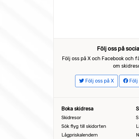
Följ oss på soci
Följ oss på X och Facebook och få
om skidreso
Följ oss på X
Följ
Boka skidresa
S
Skidresor
S
Sök flyg till skidorten
L
Lågpriskalendern
N