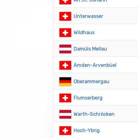
Unterwasser
Wildhaus
Damüls Mellau
Amden-Arvenbüel
Oberammergau
Flumserberg
Warth-Schröcken
Hoch-Ybrig