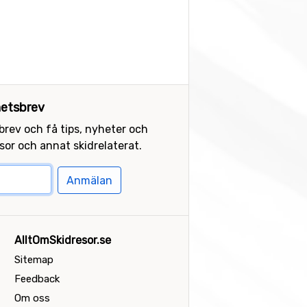
etsbrev
sbrev och få tips, nyheter och
or och annat skidrelaterat.
Anmälan
AlltOmSkidresor.se
Sitemap
Feedback
Om oss