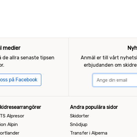
al medier
Nyh
 de allra senaste tipsen
Anmäl er till vårt nyhet
r.
erbjudanden om skidres
 oss på Facebook
kidresearrangörer
Andra populära sidor
TS Alpresor
Skidorter
ion Alpin
Snödjup
ortlander
Transfer i Alperna