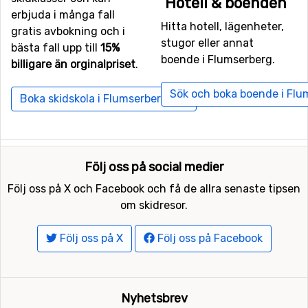
Hotell & boenden
Airport/Memmingen
som har ett avstånd på 123
erbjuda i många fall
Hitta hotell, lägenheter,
kilometer till Flumserberg.
gratis avbokning och i
stugor eller annat
bästa fall upp till
15%
boende i Flumserberg.
Skidorter i närheten av Flumserberg
billigare än orginalpriset
.
Alldeles runt hörnet, med bara ett avstånd på 10
Sök och boka boende i Flu
Boka skidskola i Flumserberg här
kilometer från Flumserberg ligger
Amden-Arvenbüel
. Ni
hittar även skidorterna
Alt St. Johann
på 11 kilometers
avstånd och
Unterwasser
, 12 kilometer från
Flumserberg.
Följ oss på social medier
Följ oss på X och Facebook och få de allra senaste tipsen
om skidresor.
Följ oss på X
Följ oss på Facebook
Nyhetsbrev