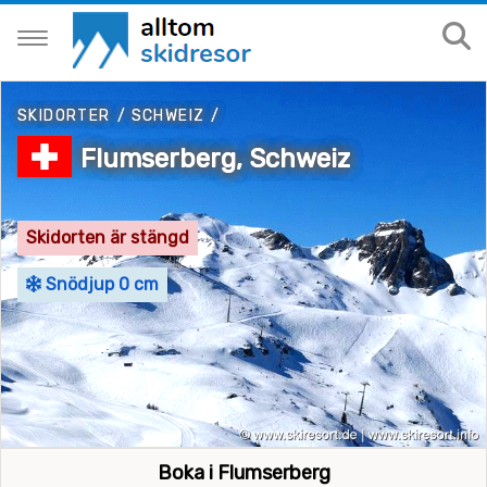
SKIDORTER
/
SCHWEIZ
/
Flumserberg, Schweiz
Skidorten är stängd
Snödjup 0 cm
Boka i Flumserberg