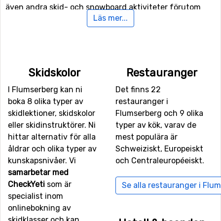
även andra skid- och snowboard aktiviteter förutom
Läs mer...
pisterna, för de mer vågade (och kanske mer erfarna)
åkarna finns här båda funpark och halfpipe-anläggning.
För er som inte är intresserade av skidåkningen utför
finns det även 20 kilometer längdskidåkningsspår att
Skidskolor
Restauranger
tillgå. För er som vill testa på något nytt (förmodligen)
I Flumserberg kan ni
Det finns 22
finns här även en rodelbana som är öppen för
boka 8 olika typer av
restauranger i
allmänheten, samt preperade spår för vinterhiking.
skidlektioner, skidskolor
Flumserberg och 9 olika
eller skidinstruktörer. Ni
typer av kök, varav de
Flygplatser nära Flumserberg
hittar alternativ för alla
mest populära är
Flyger man till
St. Gallen–Altenrhein Airport
kommer
åldrar och olika typer av
Schweiziskt, Europeiskt
man riktigt nära Flumserberg då avståndet mellan
kunskapsnivåer. Vi
och Centraleuropéeiskt.
flygplatsen och skidorten endast är 49 kilometer.
samarbetar med
Transfertiden blir därmed kort och kostnaden normalt
CheckYeti
som är
Se alla restauranger i Flu
sett lägre än då avståndet är långt. Det är även möjligt
specialist inom
att flyga till flygplatserna
Zürich International Airport
,
onlinebokning av
som ligger 68 kilometer bort, och
Allgäu
skidklasser och kan