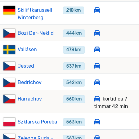
Skiliftkarussell
218 km
Winterberg
Bozi Dar-Neklid
444 km
Vallåsen
478 km
Jested
537 km
Bedrichov
542 km
Harrachov
körtid ca 7
560 km
timmar 42 min
Szklarska Poreba
563 km
Zelezna Ruda -
563 km