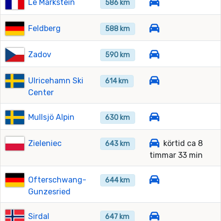
Le Markstein
586 km
Feldberg
588 km
Zadov
590 km
Ulricehamn Ski
614 km
Center
Mullsjö Alpin
630 km
Zieleniec
körtid ca 8
643 km
timmar 33 min
Ofterschwang-
644 km
Gunzesried
Sirdal
647 km