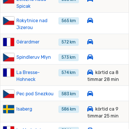
Spicak
Rokytnice nad
565 km
Jizerou
Gérardmer
572 km
Spindleruv Mlyn
573 km
La Bresse-
körtid ca 8
574 km
Hohneck
timmar 28 min
Pec pod Snezkou
583 km
Isaberg
körtid ca 9
586 km
timmar 25 min