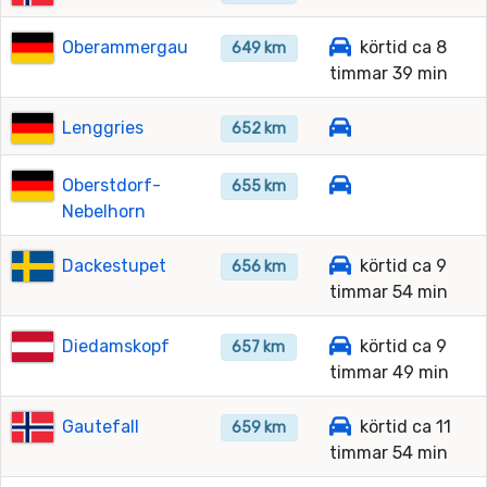
Oberammergau
körtid ca 8
649 km
timmar 39 min
Lenggries
652 km
Oberstdorf-
655 km
Nebelhorn
Dackestupet
körtid ca 9
656 km
timmar 54 min
Diedamskopf
körtid ca 9
657 km
timmar 49 min
Gautefall
körtid ca 11
659 km
timmar 54 min