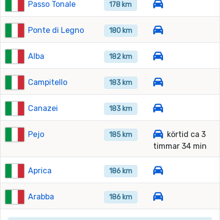
Passo Tonale
178 km
Ponte di Legno
180 km
Alba
182 km
Campitello
183 km
Canazei
183 km
Pejo
körtid ca 3
185 km
timmar 34 min
Aprica
186 km
Arabba
186 km