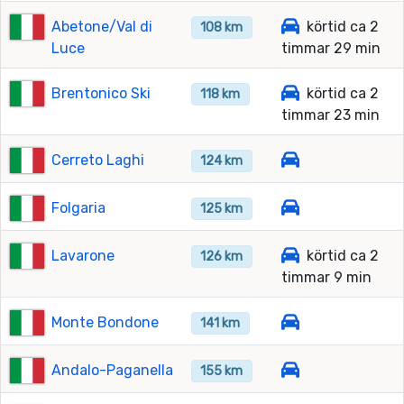
Abetone/Val di
körtid ca 2
108 km
Luce
timmar 29 min
Brentonico Ski
körtid ca 2
118 km
timmar 23 min
Cerreto Laghi
124 km
Folgaria
125 km
Lavarone
körtid ca 2
126 km
timmar 9 min
Monte Bondone
141 km
Andalo-Paganella
155 km