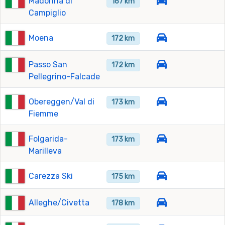
Madonna di
167 km
Campiglio
Moena
172 km
Passo San
172 km
Pellegrino-Falcade
Obereggen/Val di
173 km
Fiemme
Folgarida-
173 km
Marilleva
Carezza Ski
175 km
Alleghe/Civetta
178 km