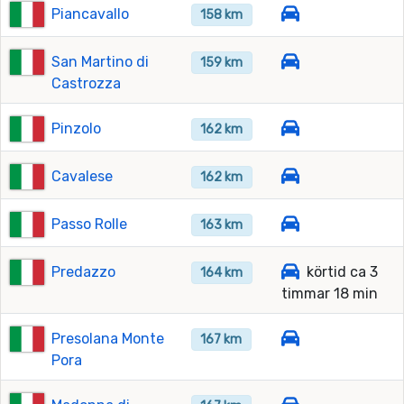
Piancavallo
158 km
San Martino di
159 km
Castrozza
Pinzolo
162 km
Cavalese
162 km
Passo Rolle
163 km
Predazzo
körtid ca 3
164 km
timmar 18 min
Presolana Monte
167 km
Pora