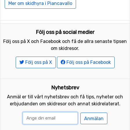
Skidorter i närheten av Piancavallo
Mer om skidhyra i Piancavallo
Skidorter nära Piancavallo är bland annat
Alleghe/Civetta
(51 kilometers avstånd),
Sappada
(53
kilometers avstånd) och
Cortina d'Ampezzo
(56
Följ oss på social medier
kilometers avstånd).
Följ oss på X och Facebook och få de allra senaste tipsen
om skidresor.
Följ oss på X
Följ oss på Facebook
Nyhetsbrev
Anmäl er till vårt nyhetsbrev och få tips, nyheter och
erbjudanden om skidresor och annat skidrelaterat.
Anmälan