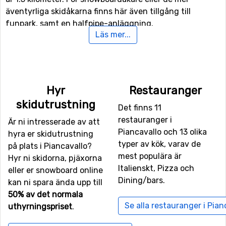
äventyrliga skidåkarna finns här även tillgång till
funpark, samt en halfpipe-anläggning.
Läs mer...
Finns det familjemedlemmer eller andra som är med på
skidresan som inte är intresserade av att åka snowboard
eller skidor i backarna kan man istället ägna sig åt
längdskidåkning då det finns 15 kilometer spår för
Hyr
Restauranger
längskidåkning.
skidutrustning
Det finns 11
restauranger i
Är ni intresserade av att
Flygplatser nära Piancavallo
Piancavallo och 13 olika
hyra er skidutrustning
Vill man flyga till Piancavallo så ligger flygplatsen
typer av kök, varav de
på plats i Piancavallo?
Treviso Airport
närmast, på ett avstånd av 56 kilometer
mest populära är
Hyr ni skidorna, pjäxorna
från skidorten. Andra alternativa flygplatser som är
Italienskt, Pizza och
eller er snowboard online
möjliga att flyga till är
Marco Polo
, Venedig (69
Dining/bars.
kan ni spara ända upp till
kilometers avstånd), samt
Bolzano Airport
(100 kilometer
50% av det normala
från skidorten).
Se alla restauranger i Pian
uthyrningspriset
.