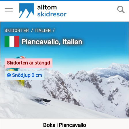
SKIDORTER
/
ITALIEN
/
Piancavallo, Italien
Skidorten är stängd
Snödjup 0 cm
Boka i Piancavallo