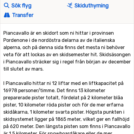
Sök flyg
Skiduthyrning
Transfer
Piancavallo är en skidort som ni hittar i provinsen
Pordenone i de nordöstra delarna av de italienska
alperna, och på denna sida finns det mesta ni behöver
veta för att lockas av en skidsemester hit. Skidsäsongen
i Piancavallo sträcker sig i regel från början av december
till slutet av mars.
I Piancavallo hittar ni 12 liftar med en liftkapacitet på
16978 personer/timme. Det finns 13 kilometer
preparerade pister totalt, fördelat på 2 kilometer blåa
pister, 10 kilometer röda pister och för de mer erfarna
skidåkarna, 1 kilometer svarta pister. Högsta punkten i
skidsystemet ligger på 1865 meter, vilket ger en fallhöjd
på 620 meter. Den längsta pisten som finns i Piancavallo
är 1.5 kilometer. För snowboardåkare eller de mer