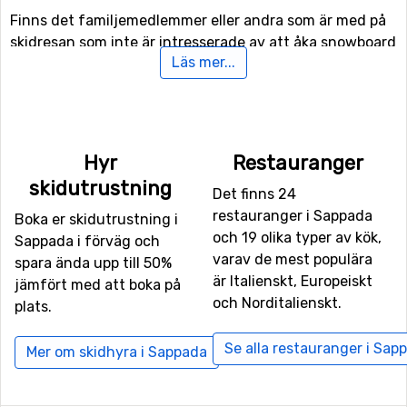
Finns det familjemedlemmer eller andra som är med på
skidresan som inte är intresserade av att åka snowboard
Läs mer...
eller skidor i backarna kan man istället ägna sig åt
längdskidåkning då det finns 37 kilometer spår för
längskidåkning.
Flyg till Sappada
Hyr
Restauranger
skidutrustning
För er som vill flyga ner till Sappada så är det flygplatsen
Det finns 24
Bolzano Airport
som är den närmaste. Avståndet från
restauranger i Sappada
Boka er skidutrustning i
denna flygplats till Sappada är 105 kilometer. Andra
och 19 olika typer av kök,
Sappada i förväg och
alternativa flygplatser som är möjliga att flyga till är
varav de mest populära
spara ända upp till 50%
Treviso Airport
(108 kilometers avstånd), samt
Marco
är Italienskt, Europeiskt
jämfört med att boka på
Polo
, Venedig (121 kilometer från skidorten).
och Norditalienskt.
plats.
Närmaste skidorter till Sappada
Se alla restauranger i Sap
Mer om skidhyra i Sappada
Skidorter nära Sappada är bland annat
Kötschach-
Mauthen
(26 kilometers avstånd),
Lienz
(30 kilometers