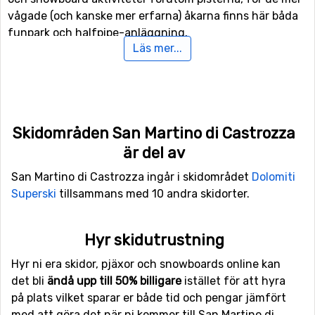
vågade (och kanske mer erfarna) åkarna finns här båda
funpark och halfpipe-anläggning.
Läs mer...
För er som inte är intresserade av skidåkningen utför
finns det även 15 kilometer längdskidåkningsspår att
tillgå. Tycker ni om hiking och vill göra det i vacker
vintermiljö har ni även tillgång till speciella spår som är
Skidområden San Martino di Castrozza
preparerade för vintervandring.
är del av
Flyg till San Martino di Castrozza
San Martino di Castrozza ingår i skidområdet
Dolomiti
Superski
tillsammans med 10 andra skidorter.
Flyger man till
Bolzano Airport
kommer man riktigt nära
San Martino di Castrozza då avståndet mellan
flygplatsen och skidorten endast är 43 kilometer.
Hyr skidutrustning
Transfertiden blir därmed kort och kostnaden normalt
sett lägre än då avståndet är långt. Det är även möjligt
Hyr ni era skidor, pjäxor och snowboards online kan
att flyga till flygplatserna
det bli
ändå upp till 50% billigare
Treviso Airport
istället för att hyra
, som ligger 74
kilometer bort, och
på plats vilket sparar er både tid och pengar jämfört
Marco Polo
, Venedig som har ett
avstånd på 94 kilometer till San Martino di Castrozza.
med att göra det när ni kommer till San Martino di