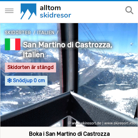
SKIDORTER
/
ITALIEN
/
San Martino di Castrozza,
Italien
Skidorten är stängd
Snödjup 0 cm
Boka i San Martino di Castrozza