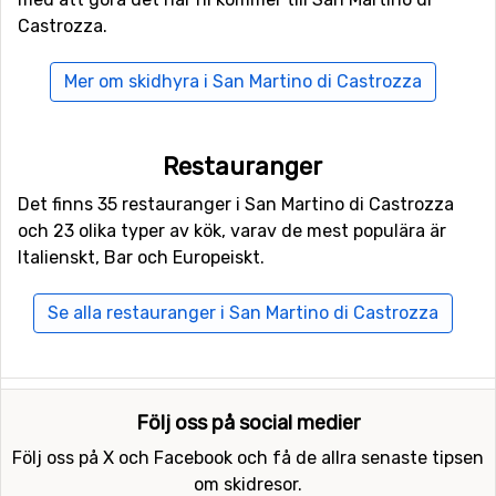
Castrozza.
Närmaste skidorter till San Martino di
Mer om skidhyra i San Martino di Castrozza
Castrozza
Alldeles runt hörnet, med bara ett avstånd på 4
kilometer från San Martino di Castrozza ligger
Passo
Restauranger
Rolle
. Ni hittar även skidorterna
Passo San Pellegrino-
Det finns 35 restauranger i San Martino di Castrozza
Falcade
på 13 kilometers avstånd och
Predazzo
, 16
och 23 olika typer av kök, varav de mest populära är
kilometer från San Martino di Castrozza.
Italienskt, Bar och Europeiskt.
Se alla restauranger i San Martino di Castrozza
Följ oss på social medier
Följ oss på X och Facebook och få de allra senaste tipsen
om skidresor.