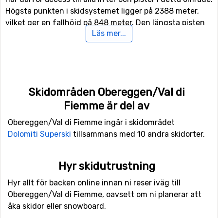
Högsta punkten i skidsystemet ligger på 2388 meter,
vilket ger en fallhöjd på 848 meter. Den längsta pisten
Läs mer...
som finns i Obereggen/Val di Fiemme är 2.8 kilometer.
För er som gillar att åka i mörker så finns det även
möjlighet till nattskidåkning i Obereggen/Val di Fiemme.
För snowboardåkare eller de mer äventyrliga skidåkarna
Skidområden Obereggen/Val di
finns här även tillgång till funpark, samt en halfpipe-
Fiemme är del av
anläggning.
Obereggen/Val di Fiemme ingår i skidområdet
Finns det familjemedlemmer eller andra som är med på
Dolomiti Superski
tillsammans med 10 andra skidorter.
skidresan som inte är intresserade av att åka snowboard
eller skidor i backarna kan man istället ägna sig åt
längdskidåkning då det finns 150 kilometer spår för
Hyr skidutrustning
längskidåkning. Om ni vill ta en paus från skidåkning
Hyr allt för backen online innan ni reser iväg till
och gillar fart så kan ni testa på att åka rodel, då
Obereggen/Val di Fiemme, oavsett om ni planerar att
Obereggen/Val di Fiemme har en rodelbana som är
åka skidor eller snowboard.
öppen för allmänheten.