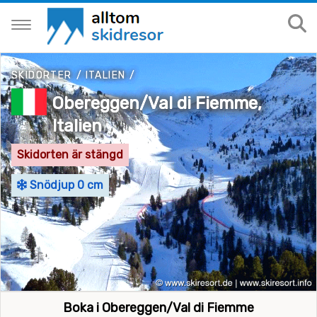
SKIDORTER
/
ITALIEN
/
Obereggen/Val di Fiemme,
Italien
Skidorten är stängd
Snödjup 0 cm
Boka i Obereggen/Val di Fiemme