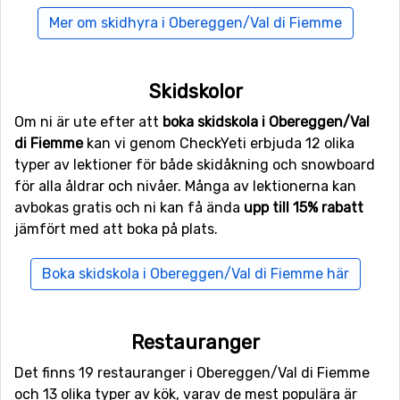
Mer om skidhyra i Obereggen/Val di Fiemme
Flyg till Obereggen/Val di Fiemme
Flyger man till
Bolzano Airport
kommer man riktigt nära
Obereggen/Val di Fiemme då avståndet mellan
Skidskolor
flygplatsen och skidorten endast är 17 kilometer.
Om ni är ute efter att
boka skidskola i Obereggen/Val
Transfertiden blir därmed kort och kostnaden normalt
di Fiemme
kan vi genom CheckYeti erbjuda 12 olika
sett lägre än då avståndet är långt. Andra alternativa
typer av lektioner för både skidåkning och snowboard
flygplatser som är möjliga att flyga till är
Treviso Airport
för alla åldrar och nivåer. Många av lektionerna kan
(97 kilometers avstånd), samt
Kranebitten
, Innsbruck
avbokas gratis och ni kan få ända
upp till 15% rabatt
(98 kilometer från skidorten).
jämfört med att boka på plats.
Närmaste skidorter till Obereggen/Val di
Boka skidskola i Obereggen/Val di Fiemme här
Fiemme
Inte långt från Obereggen/Val di Fiemme ligger
Restauranger
skidorten
Carezza Ski
, avståndet är endast 6 kilometer.
Ni hittar även skidorterna
Predazzo
på 10 kilometers
Det finns 19 restauranger i Obereggen/Val di Fiemme
avstånd och
Moena
, 11 kilometer från Obereggen/Val di
och 13 olika typer av kök, varav de mest populära är