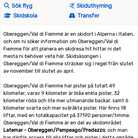
Sök flyg
Skiduthyrning
Skidskola
Transfer
Obereggen/Val di Fiemme är en skidort i Alperna i Italien,
och om ni söker information om Obereggen/Val di
Fiemme för att planera en skidresa hit hittar ni det
mesta ni behöver veta här. Skidsäsongen i
Obereggen/Val di Fiemme sträcker sig i regel från slutet
av november till slutet av april.
Obereggen/Val di Fiemme har pister på totalt 49
kilometer, varav 9 kilometer är blåa enkla pister, 32
kilometer röda och lite mer utmanande backar, samt 6
kilometer svarta och mer svåråkta pister. Här finns 18
liftar, med en totalkapacitet på 37190 personer/timme.
Obereggen/Val di Fiemme är en del av skidområdet
Latemar - Obereggen/Pampeago/Predazzo
, och man
har därför access till alla lifter och pister i detta område.