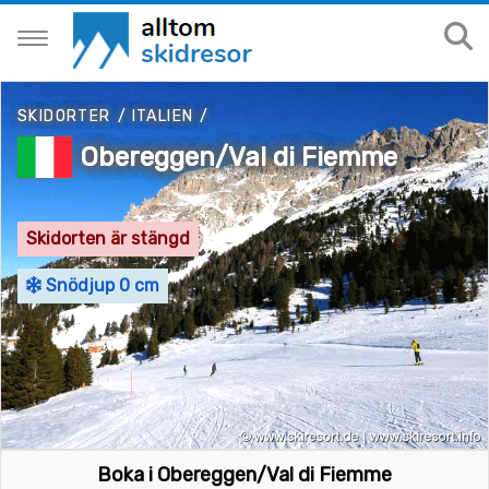
SKIDORTER
/
ITALIEN
/
Obereggen/Val di Fiemme
Skidorten är stängd
Snödjup 0 cm
Boka i Obereggen/Val di Fiemme