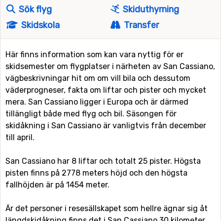
Sök flyg
Skiduthyrning
Skidskola
Transfer
Här finns information som kan vara nyttig för er
skidsemester om flygplatser i närheten av San Cassiano,
vägbeskrivningar hit om om vill bila och dessutom
väderprogneser, fakta om liftar och pister och mycket
mera. San Cassiano ligger i Europa och är därmed
tillängligt både med flyg och bil. Säsongen för
skidåkning i San Cassiano är vanligtvis från december
till april.
San Cassiano har 8 liftar och totalt 25 pister. Högsta
pisten finns på 2778 meters höjd och den högsta
fallhöjden är på 1454 meter.
Är det personer i resesällskapet som hellre ägnar sig åt
längdskidåkning finns det i San Cassiano 30 kilometer