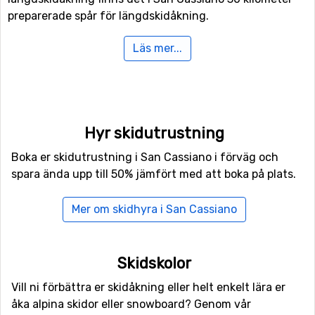
preparerade spår för längdskidåkning.
Läs mer...
Flyg till San Cassiano
Snabbaste sättet att ta sig till San Cassiano är normalt
sett med flyg, om man nu inte bor alldeles i närheten.
Flygplatsen
Bolzano Airport
ligger endast 48 kilometer
från San Cassiano, vilket är en fördel då
Hyr skidutrustning
transferalternativen är många och restiden blir kort. Det
Boka er skidutrustning i San Cassiano i förväg och
är även möjligt att flyga till flygplatserna
Kranebitten
,
spara ända upp till 50% jämfört med att boka på plats.
Innsbruck, som ligger 89 kilometer bort, och
Treviso
Airport
som har ett avstånd på 104 kilometer till San
Mer om skidhyra i San Cassiano
Cassiano.
Närmaste skidorter till San Cassiano
Skidskolor
Alldeles runt hörnet, med bara ett avstånd på 5
Vill ni förbättra er skidåkning eller helt enkelt lära er
kilometer från San Cassiano ligger
Alta Badia
. Andra
åka alpina skidor eller snowboard? Genom vår
skidorter som ligger nära är
Arabba
(9 kilometer) och