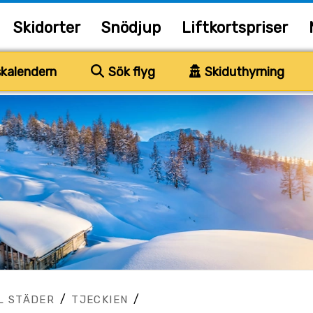
Skidorter
Snödjup
Liftkortspriser
kalendern
Sök flyg
Skiduthyrning
/
/
L STÄDER
TJECKIEN