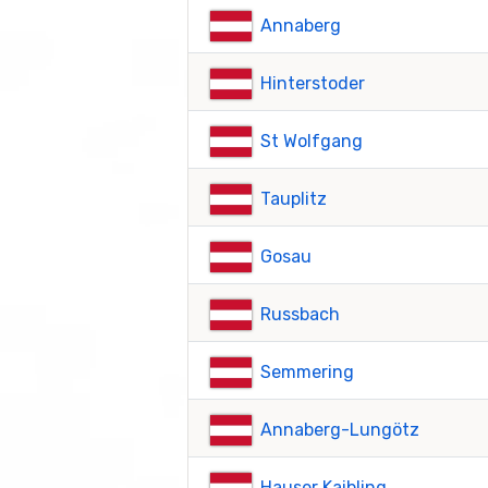
Annaberg
Hinterstoder
St Wolfgang
Tauplitz
Gosau
Russbach
Semmering
Annaberg-Lungötz
Hauser Kaibling