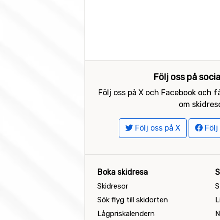
Följ oss på soci
Följ oss på X och Facebook och få
om skidreso
Följ oss på X
Följ
Boka skidresa
S
Skidresor
S
Sök flyg till skidorten
L
Lågpriskalendern
N