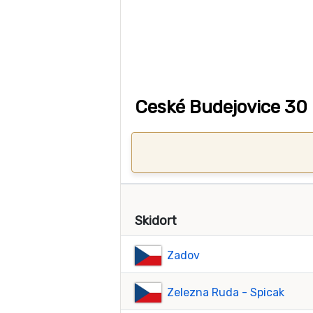
Ceské Budejovice 30 
Skidort
Zadov
Zelezna Ruda - Spicak