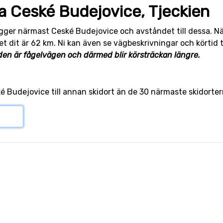
ra Ceské Budejovice, Tjeckien
ligger närmast Ceské Budejovice och avståndet till dessa. 
 dit är 62 km. Ni kan även se vägbeskrivningar och körtid ti
den är fågelvägen och därmed blir körsträckan längre.
ské Budejovice till annan skidort än de 30 närmaste skidort