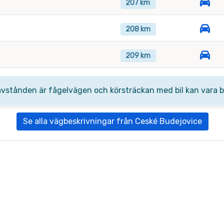
207 km
208 km
209 km
avstånden är fågelvägen och körsträckan med bil kan vara be
Se alla vägbeskrivningar från Ceské Budejovice