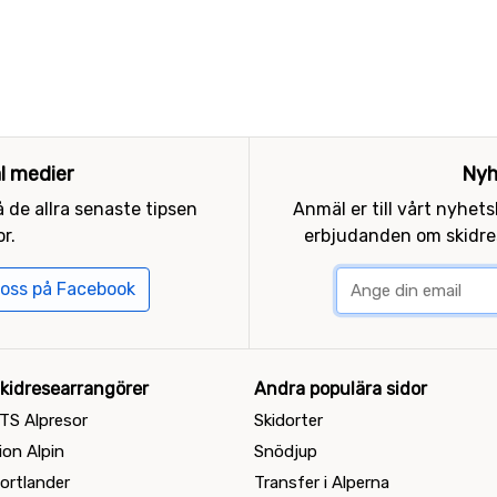
al medier
Nyh
 de allra senaste tipsen
Anmäl er till vårt nyhet
r.
erbjudanden om skidres
 oss på Facebook
kidresearrangörer
Andra populära sidor
TS Alpresor
Skidorter
ion Alpin
Snödjup
ortlander
Transfer i Alperna