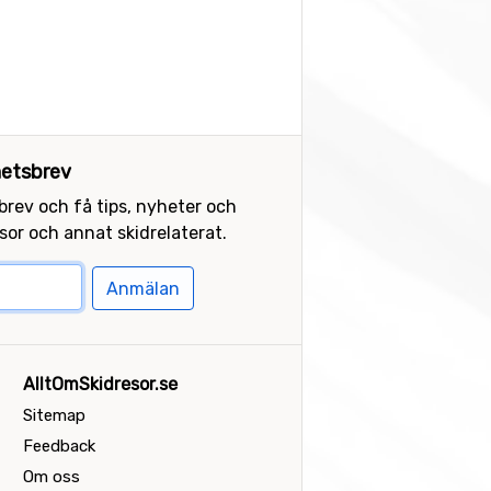
etsbrev
sbrev och få tips, nyheter och
or och annat skidrelaterat.
Anmälan
AlltOmSkidresor.se
Sitemap
Feedback
Om oss