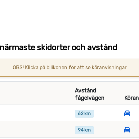
närmaste skidorter och avstånd
OBS! Klicka på bilikonen för att se köranvisningar
Avstånd
fågelvägen
Köran
62 km
94 km