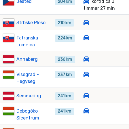
Jested
körtid ca 3
204 km
timmar 27 min
Strbske Pleso
210 km
Tatranska
224 km
Lomnica
Annaberg
236 km
Visegradi-
237 km
Hegyseg
Semmering
241 km
Dobogóko
241 km
Sícentrum