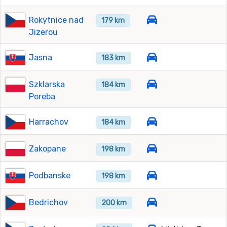
Rokytnice nad
179 km
Jizerou
Jasna
183 km
Szklarska
184 km
Poreba
Harrachov
184 km
Zakopane
198 km
Podbanske
198 km
Bedrichov
200 km