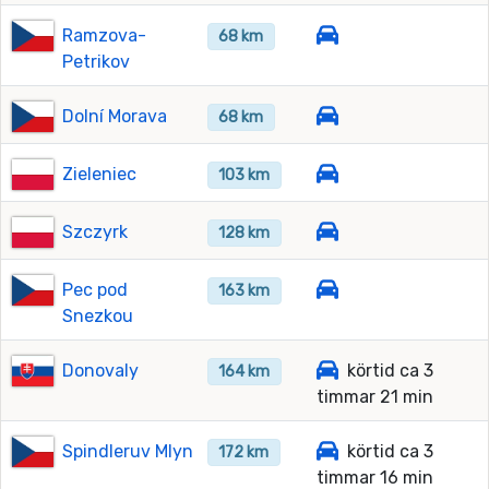
Ramzova-
68 km
Petrikov
Dolní Morava
68 km
Zieleniec
103 km
Szczyrk
128 km
Pec pod
163 km
Snezkou
Donovaly
körtid ca 3
164 km
timmar 21 min
Spindleruv Mlyn
körtid ca 3
172 km
timmar 16 min