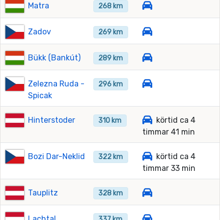
Matra
268 km
Zadov
269 km
Bükk (Bankút)
289 km
Zelezna Ruda -
296 km
Spicak
Hinterstoder
körtid ca 4
310 km
timmar 41 min
Bozi Dar-Neklid
körtid ca 4
322 km
timmar 33 min
Tauplitz
328 km
Lachtal
337 km