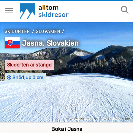
SKIDORTER
/
SLOVAKIEN
/
Jasna, Slovakien
Skidorten är stängd
Snödjup 0 cm
Boka i Jasna