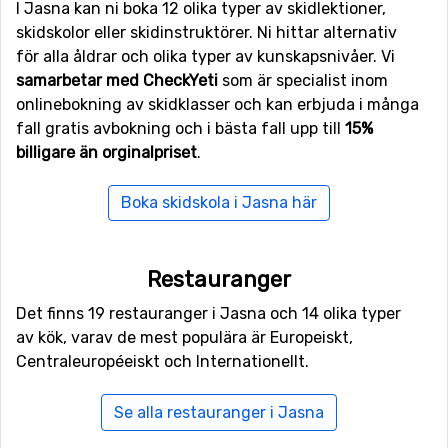
I Jasna kan ni boka 12 olika typer av skidlektioner,
kilometers avstånd),
Podbanske
(30 kilometers avstånd)
skidskolor eller skidinstruktörer. Ni hittar alternativ
och
Strbske Pleso
(39 kilometers avstånd).
för alla åldrar och olika typer av kunskapsnivåer. Vi
samarbetar med CheckYeti
som är specialist inom
onlinebokning av skidklasser och kan erbjuda i många
fall gratis avbokning och i bästa fall upp till
15%
billigare än orginalpriset
.
Boka skidskola i Jasna här
Restauranger
Det finns 19 restauranger i Jasna och 14 olika typer
av kök, varav de mest populära är Europeiskt,
Centraleuropéeiskt och Internationellt.
Se alla restauranger i Jasna