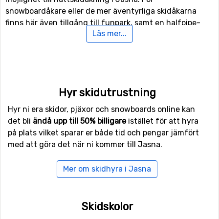
snowboardåkare eller de mer äventyrliga skidåkarna
finns här även tillgång till funpark, samt en halfpipe-
Läs mer...
anläggning.
Finns det familjemedlemmer eller andra som är med på
skidresan som inte är intresserade av att åka snowboard
eller skidor i backarna kan man istället ägna sig åt
Hyr skidutrustning
längdskidåkning då det finns 7 kilometer spår för
längskidåkning.
Hyr ni era skidor, pjäxor och snowboards online kan
det bli
ändå upp till 50% billigare
istället för att hyra
Flyg till Jasna
på plats vilket sparar er både tid och pengar jämfört
med att göra det när ni kommer till Jasna.
Vill man flyga till Jasna så ligger flygplatsen
John Paul II
Balice
, Krakow närmast, på ett avstånd av 124 kilometer
Mer om skidhyra i Jasna
från skidorten.
Närmaste skidorter till Jasna
Skidskolor
Skidorter nära Jasna är bland annat
Donovaly
(28