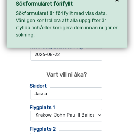
Avreseort
Sökformuläret förifyllt
Sökformuläret är förifyllt med viss data.
Vänligen kontrollera att alla uppgifter är
Utresa/incheckning
ifyllda och/eller korrigera dem innan ni gör er
sökning.
Hemresa/utcheckning
Vart vill ni åka?
Skidort
Flygplats 1
Flygplats 2