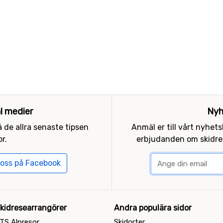
al medier
Nyh
 de allra senaste tipsen
Anmäl er till vårt nyhet
r.
erbjudanden om skidres
 oss på Facebook
kidresearrangörer
Andra populära sidor
TS Alpresor
Skidorter