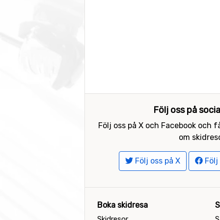
Följ oss på soci
Följ oss på X och Facebook och få
om skidreso
Följ oss på X
Följ
Boka skidresa
S
Skidresor
S