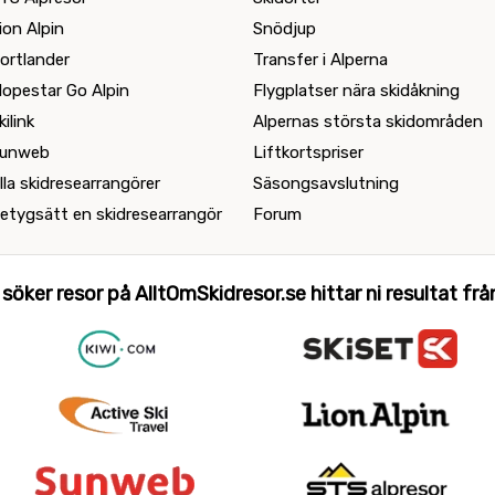
ion Alpin
Snödjup
ortlander
Transfer i Alperna
lopestar Go Alpin
Flygplatser nära skidåkning
kilink
Alpernas största skidområden
unweb
Liftkortspriser
lla skidresearrangörer
Säsongsavslutning
etygsätt en skidresearrangör
Forum
 söker resor på AlltOmSkidresor.se hittar ni resultat från 