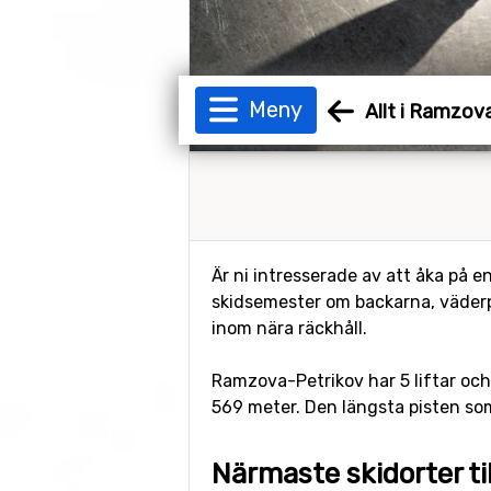
Meny
Allt i Ramzov
Är ni intresserade av att åka på e
skidsemester om backarna, väderpr
inom nära räckhåll.
Ramzova-Petrikov har 5 liftar och 
569 meter. Den längsta pisten som
Närmaste skidorter t