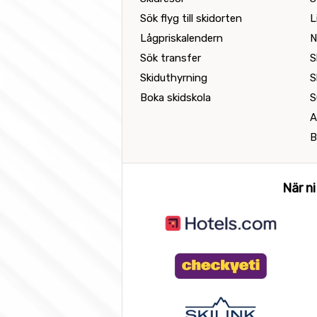
Sök flyg till skidorten
L
Lågpriskalendern
N
Sök transfer
S
Skiduthyrning
S
Boka skidskola
S
A
B
När ni