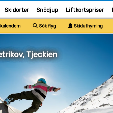
Skidorter
Snödjup
Liftkortspriser
kalendern
Sök flyg
Skiduthyrning
rikov, Tjeckien