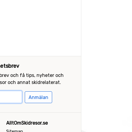
etsbrev
sbrev och få tips, nyheter och
or och annat skidrelaterat.
Anmälan
AlltOmSkidresor.se
Sitemap