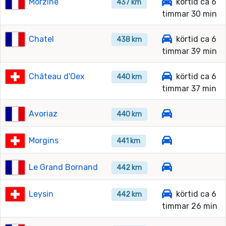
Morzine
körtid ca 6
437 km
timmar 30 min
Chatel
körtid ca 6
438 km
timmar 39 min
Château d'Oex
körtid ca 6
440 km
timmar 37 min
Avoriaz
440 km
Morgins
441 km
Le Grand Bornand
442 km
Leysin
körtid ca 6
442 km
timmar 26 min