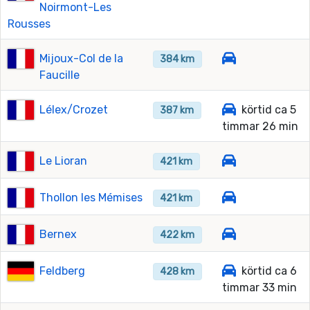
Noirmont-Les
Rousses
Mijoux-Col de la
384 km
Faucille
Lélex/Crozet
körtid ca 5
387 km
timmar 26 min
Le Lioran
421 km
Thollon les Mémises
421 km
Bernex
422 km
Feldberg
körtid ca 6
428 km
timmar 33 min