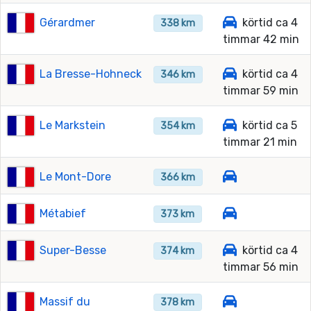
Gérardmer
körtid ca 4
338 km
timmar 42 min
La Bresse-Hohneck
körtid ca 4
346 km
timmar 59 min
Le Markstein
körtid ca 5
354 km
timmar 21 min
Le Mont-Dore
366 km
Métabief
373 km
Super-Besse
körtid ca 4
374 km
timmar 56 min
Massif du
378 km