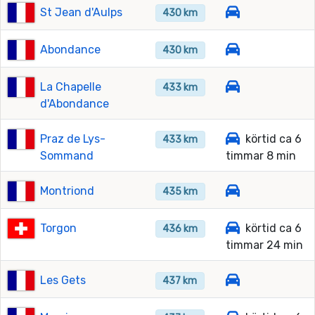
St Jean d'Aulps
430 km
Abondance
430 km
La Chapelle
433 km
d'Abondance
Praz de Lys-
körtid ca 6
433 km
Sommand
timmar 8 min
Montriond
435 km
Torgon
körtid ca 6
436 km
timmar 24 min
Les Gets
437 km