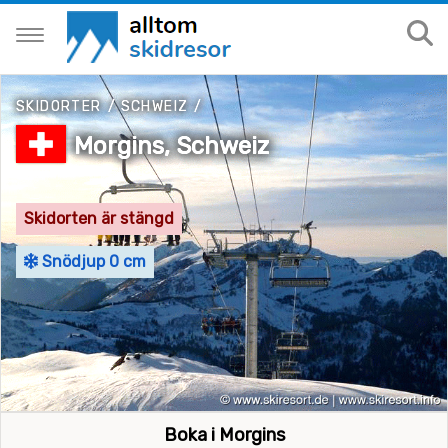
SKIDORTER
/
SCHWEIZ
/
Morgins, Schweiz
Skidorten är stängd
Snödjup 0 cm
Boka i Morgins