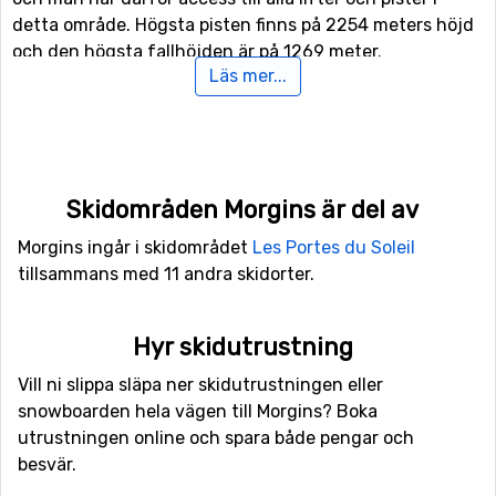
detta område. Högsta pisten finns på 2254 meters höjd
och den högsta fallhöjden är på 1269 meter.
Läs mer...
Om ni inte har fått nog av skidåkning efter en dag i
backen så kan ni fortsätta att åka även när solen gått
ner då det finns möjlighet till nattskidåkning i Morgins.
Här finns även andra skid- och snowboard aktiviteter
Skidområden Morgins är del av
förutom pisterna, för de mer vågade (och kanske mer
erfarna) åkarna finns här båda funpark och halfpipe-
Morgins ingår i skidområdet
Les Portes du Soleil
anläggning.
tillsammans med 11 andra skidorter.
För er som inte är intresserade av skidåkningen utför
Hyr skidutrustning
finns det även 600 kilometer längdskidåkningsspår att
tillgå. Tycker ni om hiking och vill göra det i vacker
Vill ni slippa släpa ner skidutrustningen eller
vintermiljö har ni även tillgång till speciella spår som är
snowboarden hela vägen till Morgins? Boka
preparerade för vintervandring.
utrustningen online och spara både pengar och
besvär.
Flyg till Morgins