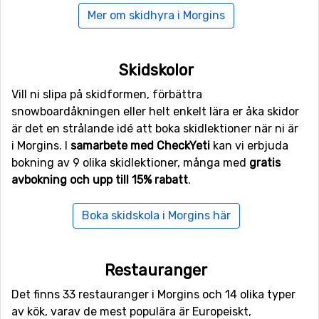
Mer om skidhyra i Morgins
För er som vill flyga ner till Morgins så är det flygplatsen
Geneva International Airport
, Genève som är den
närmaste. Avståndet från denna flygplats till Morgins är
Skidskolor
57 kilometer. Det är även möjligt att flyga till
flygplatserna
Belp
, Bern, som ligger 90 kilometer bort,
Vill ni slipa på skidformen, förbättra
och
Aix Les Bains
, Chambery som har ett avstånd på 101
snowboardåkningen eller helt enkelt lära er åka skidor
kilometer till Morgins.
är det en strålande idé att boka skidlektioner när ni är
i Morgins. I
samarbete med CheckYeti
kan vi erbjuda
Närmaste skidorter till Morgins
bokning av 9 olika skidlektioner, många med
gratis
avbokning och upp till 15% rabatt
.
Alldeles runt hörnet, med bara ett avstånd på 3
kilometer från Morgins ligger
Chatel
. Andra skidorter
Boka skidskola i Morgins här
som ligger nära är
Val-d'Illiez-Les Crosets-Champoussin
(5 kilometer) och
Champery
(7 kilometer).
Restauranger
Det finns 33 restauranger i Morgins och 14 olika typer
av kök, varav de mest populära är Europeiskt,