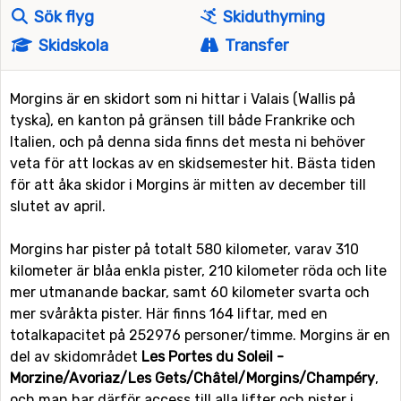
Sök flyg
Skiduthyrning
Skidskola
Transfer
Morgins är en skidort som ni hittar i Valais (Wallis på
tyska), en kanton på gränsen till både Frankrike och
Italien, och på denna sida finns det mesta ni behöver
veta för att lockas av en skidsemester hit. Bästa tiden
för att åka skidor i Morgins är mitten av december till
slutet av april.
Morgins har pister på totalt 580 kilometer, varav 310
kilometer är blåa enkla pister, 210 kilometer röda och lite
mer utmanande backar, samt 60 kilometer svarta och
mer svåråkta pister. Här finns 164 liftar, med en
totalkapacitet på 252976 personer/timme. Morgins är en
del av skidområdet
Les Portes du Soleil -
Morzine/Avoriaz/Les Gets/Châtel/Morgins/Champéry
,
och man har därför access till alla lifter och pister i