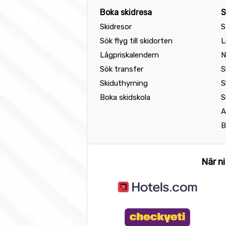
Boka skidresa
S
Skidresor
S
Sök flyg till skidorten
L
Lågpriskalendern
N
Sök transfer
S
Skiduthyrning
S
Boka skidskola
S
A
B
När ni