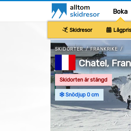
Boka
Skidresor
Lågpris
SKIDORTER
/
FRANKRIKE
/
Chatel, Fran
Skidorten är stängd
Snödjup 0 cm