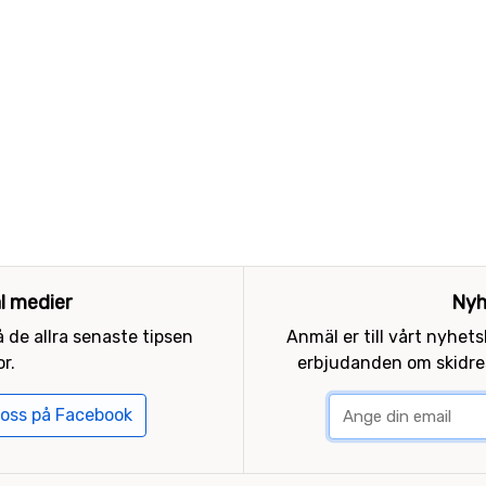
al medier
Nyh
 de allra senaste tipsen
Anmäl er till vårt nyhet
r.
erbjudanden om skidres
 oss på Facebook