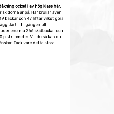
idåkning också i av hög klass här
.
r skidorna är på. Här brukar även
9 backar och 47 liftar vilket göra
g därtill tillgången till
rbjuder enorma 266 skidbackar och
 pistkilometer. Vill du så kan du
 önskar. Tack vare detta stora
auranger, trevliga after-ski barer
attraherar även de yngsta i
er samtidigt som de har riktigt
dem genom skidorten, samt tre
r med vänner, din partner eller
ma.