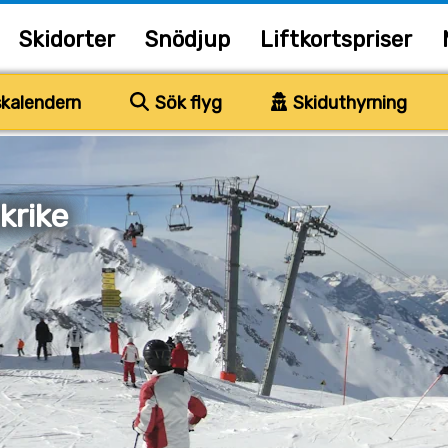
Skidorter
Snödjup
Liftkortspriser
kalendern
Sök flyg
Skiduthyrning
krike