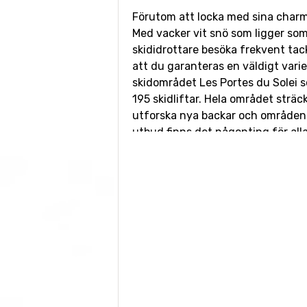
Förutom att locka med sina char
Med vacker vit snö som ligger som
skididrottare besöka frekvent tack
att du garanteras en väldigt varie
skidområdet Les Portes du Solei 
195 skidliftar. Hela området sträc
utforska nya backar och områden va
utbud finns det någonting för all
Chatel - en skidort ä
Chatel är ett ställe som älskas av
och hemtrevliga hotell är det svår
familjen. Här hittar du
en skidsko
kul. Om du tar dig in till centrum
stycken säkrade pulkabanor som b
med hela familjen så kommer ni ga