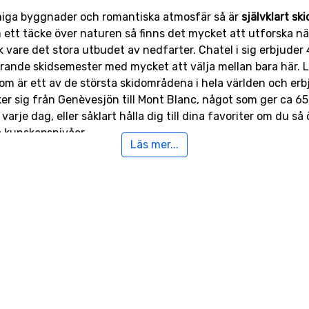
miga byggnader och romantiska atmosfär så är
självklart sk
 ett täcke över naturen så finns det mycket att utforska nä
 vare det stora utbudet av nedfarter. Chatel i sig erbjuder 4
rande skidsemester med mycket att välja mellan bara här. Läg
som är ett av de största skidområdena i hela världen och e
ker sig från Genèvesjön till Mont Blanc, något som ger ca 650
rje dag, eller såklart hålla dig till dina favoriter om du så
a kunskapsnivåer.
Läs mer...
ven för barnen
 alla, oavsett ålder. Med romantiska promenader, utsökta rest
t att inte koppla bort verkligheten för ett tag. Men stället 
la samt ett snödagis
där de små kan träna upp sina färdighet
 hittar du även en karusell, ett lok och en järnväg som tar 
juder på mycket mer än bara skidåkning. Oavsett om du rese
ranterat att få en skidupplevelse som ni sent ska att glöm