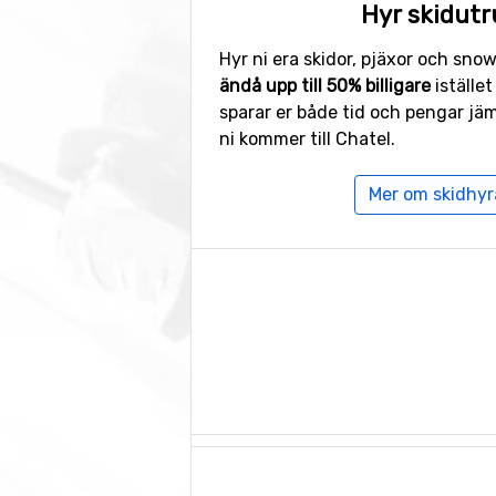
Hyr skidutr
Hyr ni era skidor, pjäxor och sno
ändå upp till 50% billigare
istället
sparar er både tid och pengar jä
ni kommer till Chatel.
Mer om skidhyra