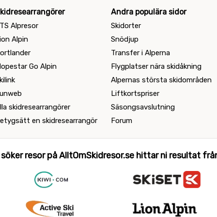
kidresearrangörer
Andra populära sidor
TS Alpresor
Skidorter
ion Alpin
Snödjup
ortlander
Transfer i Alperna
lopestar Go Alpin
Flygplatser nära skidåkning
kilink
Alpernas största skidområden
unweb
Liftkortspriser
lla skidresearrangörer
Säsongsavslutning
etygsätt en skidresearrangör
Forum
 söker resor på AlltOmSkidresor.se hittar ni resultat från 