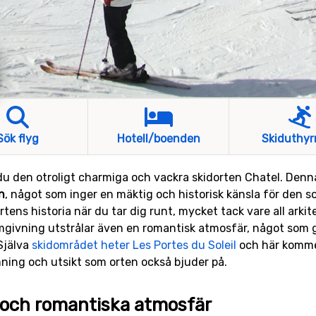
Sök flyg
Hotell/boenden
Skiduthyr
du den otroligt charmiga och vackra skidorten Chatel. Den
n
, något som inger en mäktig och historisk känsla för den 
tens historia när du tar dig runt, mycket tack vare all arkite
mgivning utstrålar även en romantisk atmosfär, något som 
 Själva
skidområdet heter Les Portes du Soleil
och här komme
ing och utsikt som orten också bjuder på.
och romantiska atmosfär