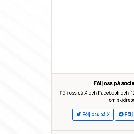
Följ oss på soci
Följ oss på X och Facebook och få
om skidreso
Följ oss på X
Följ