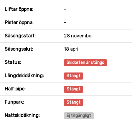
Liftar öppna:
-
Pister öppna:
-
Säsongsstart:
28 november
Säsongsslut:
18 april
Status:
Skidorten är stängd
Längdskidåkning:
Stängt
Half pipe:
Stängt
Funpark:
Stängt
Nattskidåkning:
Ej tillgängligt