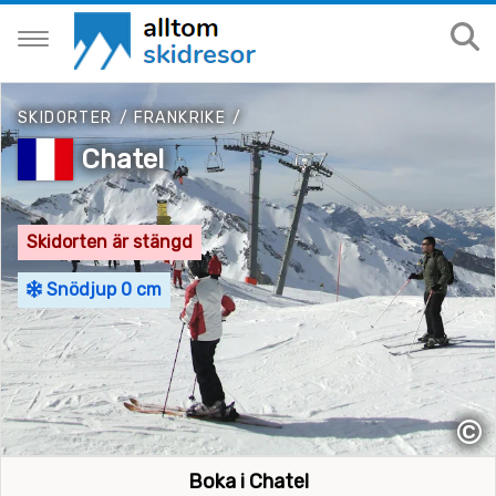
SKIDORTER
/
FRANKRIKE
/
Chatel
Skidorten är stängd
Snödjup 0 cm
©
Boka i Chatel