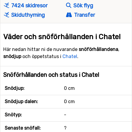
7424 skidresor
Sök flyg
Skiduthyrning
Transfer
Väder och snöförhållanden i Chatel
Här nedan hittar ni de nuvarande
snöförhållandena
,
snödjup
och öppetstatus i
Chatel
.
Snöförhållanden och status i Chatel
Snödjup:
0 cm
Snödjup dalen:
0 cm
Snötyp:
-
Senaste snöfall:
?