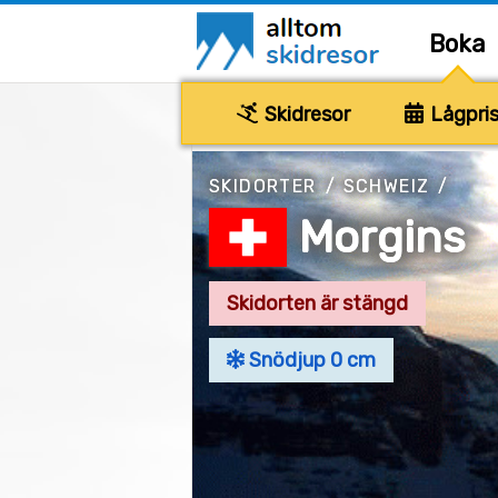
Boka
Skidresor
Lågpris
SKIDORTER
/
SCHWEIZ
/
Morgins
Skidorten är stängd
Snödjup 0 cm