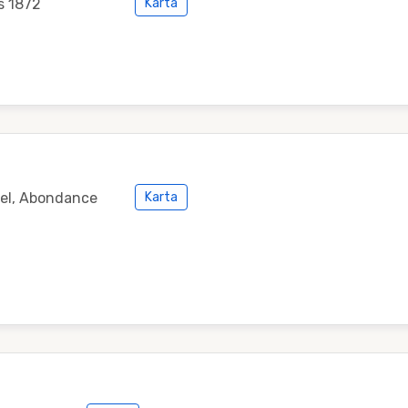
s 1872
Karta
tel, Abondance
Karta