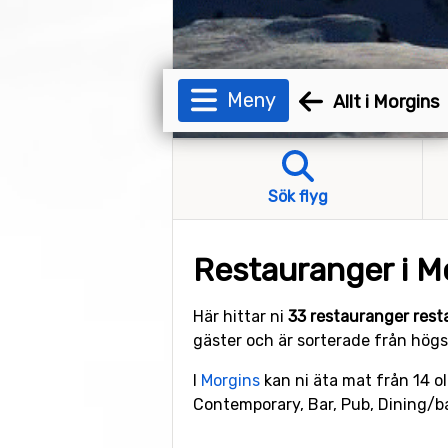
Meny
Allt i Morgins
Sök flyg
Restauranger i M
Här hittar ni
33 restauranger rest
gäster och är sorterade från högst
I
Morgins
kan ni äta mat från 14 oli
Contemporary, Bar, Pub, Dining/ba