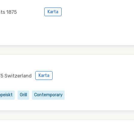
nts 1875
Karta
75 Switzerland
Karta
opeiskt
Grill
Contemporary