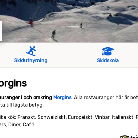
Skiduthyrning
Skidskola
orgins
auranger i och omkring
Morgins
. Alla restauranger här är b
a till lägsta betyg.
ka kök: Franskt, Schweiziskt, Europeiskt, Vinbar, Italienskt, 
rs, Diner, Café.