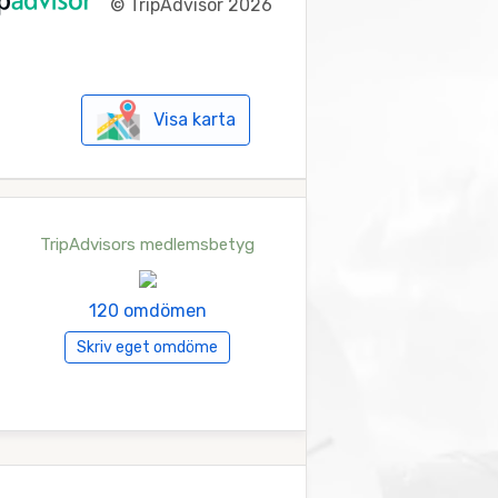
©
TripAdvisor 2026
Visa karta
TripAdvisors medlemsbetyg
120 omdömen
Skriv eget omdöme