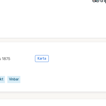
s 1875
Karta
skt
Vinbar