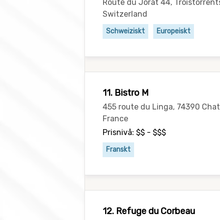
Route du Jorat 44, Troistorrent
Switzerland
Schweiziskt
Europeiskt
11. Bistro M
455 route du Linga, 74390 Cha
France
Prisnivå: $$ - $$$
Franskt
12. Refuge du Corbeau