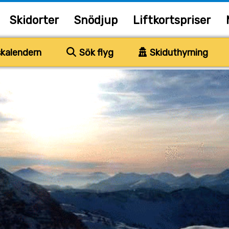
Skidorter
Snödjup
Liftkortspriser
kalendern
Sök flyg
Skiduthyrning