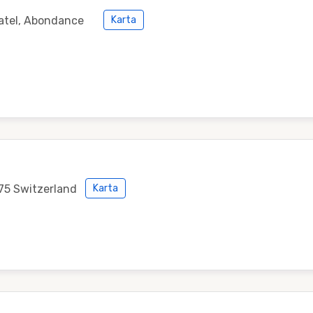
atel, Abondance
Karta
75 Switzerland
Karta