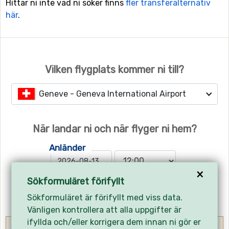
Hittar ni inte vad ni söker finns
fler transferalternativ
här
.
Vilken flygplats kommer ni till?
Geneve - Geneva International Airport
När landar ni och när flyger ni hem?
Anländer
×
Sökformuläret förifyllt
Hemresa
Sökformuläret är förifyllt med viss data.
Vänligen kontrollera att alla uppgifter är
ifyllda och/eller korrigera dem innan ni gör er