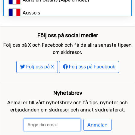
Sök
Aussois
Avoriaz
Följ oss på social medier
Bardonecchia
Följ oss på X och Facebook och få de allra senaste tipsen
Belle Plagne (La Plagne)
om skidresor.
Bernex
Följ oss på X
Följ oss på Facebook
Bessans
Bonneval-sur-Arc
Nyhetsbrev
Anmäl er till vårt nyhetsbrev och få tips, nyheter och
Breuil-Cervinia
erbjudanden om skidresor och annat skidrelaterat.
Briançon (Serre Chevalier)
Anmälan
Brides-les-Bains