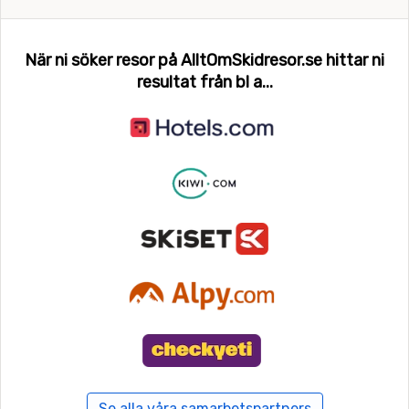
Chamonix
När ni söker resor på AlltOmSkidresor.se hittar ni
Champagny en Vanoise (La Plagne)
resultat från bl a...
Champery
Champoluc
Chamrousse
Chatel
Château d'Oex
Combloux
Courchevel
Courmayeur
Se alla våra samarbetspartners