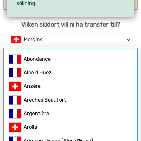
OBS! Ange flygets hemresetid.
sökning.
Vilken skidort vill ni ha transfer till?
Morgins
Abondance
Antalet personer
Vuxna
Alpe d'Huez
Anzère
Barn
Areches Beaufort
Argentière
Barnåldrar
Arolla
Auris en Oisans (Alpe d'Huez)