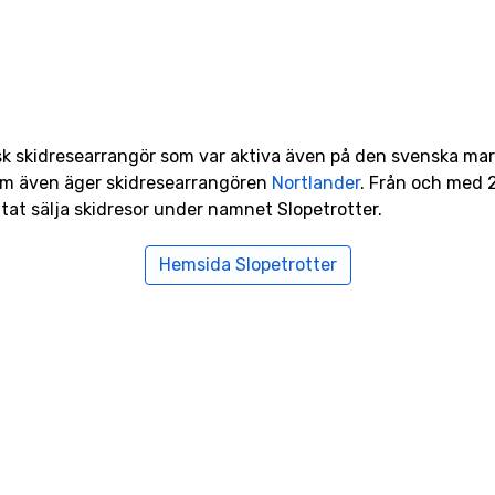
nsk skidresearrangör som var aktiva även på den svenska ma
om även äger skidresearrangören
Nortlander
. Från och med 
tat sälja skidresor under namnet Slopetrotter.
Hemsida Slopetrotter