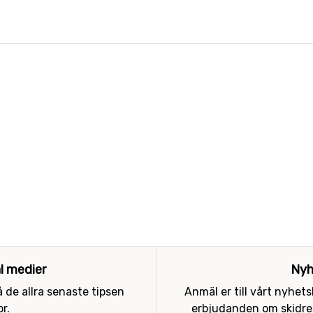
al medier
Nyh
 de allra senaste tipsen
Anmäl er till vårt nyhet
r.
erbjudanden om skidres