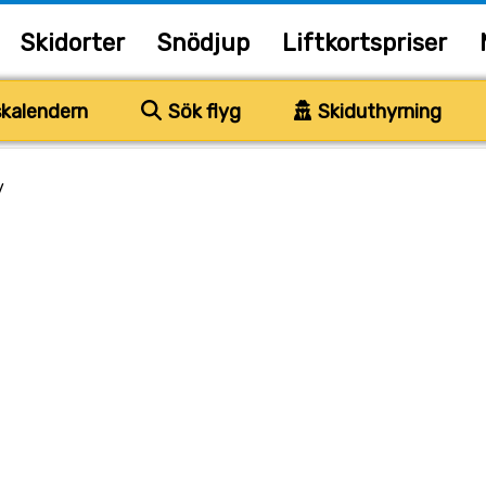
Skidorter
Snödjup
Liftkortspriser
kalendern
Sök flyg
Skiduthyrning
/