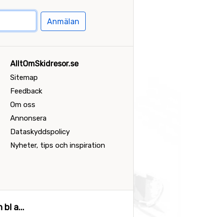
Anmälan
AlltOmSkidresor.se
Sitemap
Feedback
Om oss
Annonsera
Dataskyddspolicy
Nyheter, tips och inspiration
bl a...