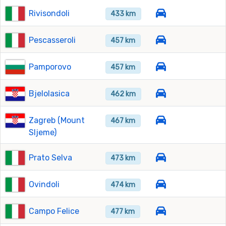
Rivisondoli
433 km
Pescasseroli
457 km
Pamporovo
457 km
Bjelolasica
462 km
Zagreb (Mount
467 km
Sljeme)
Prato Selva
473 km
Ovindoli
474 km
Campo Felice
477 km