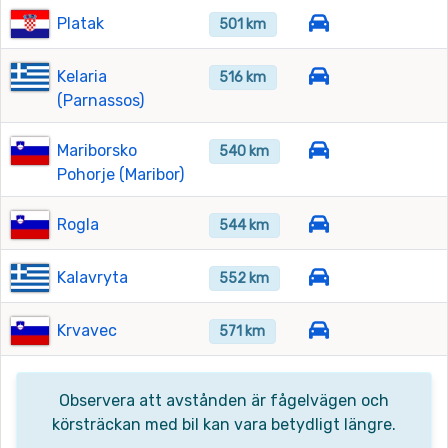
Platak
501 km
Kelaria
516 km
(Parnassos)
Mariborsko
540 km
Pohorje (Maribor)
Rogla
544 km
Kalavryta
552 km
Krvavec
571 km
Observera att avstånden är fågelvägen och
körsträckan med bil kan vara betydligt längre.