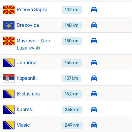
Popova Sapka
142 km
Brezovica
148 km
Mavrovo - Zare
150 km
Lazarevski
Jahorina
155 km
Kopaonik
157 km
Bjelasnica
162 km
Kupres
238 km
Vlasic
249 km