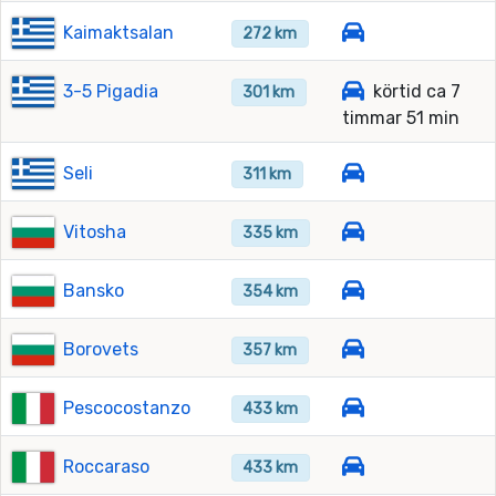
Kaimaktsalan
272 km
3-5 Pigadia
körtid ca 7
301 km
timmar 51 min
Seli
311 km
Vitosha
335 km
Bansko
354 km
Borovets
357 km
Pescocostanzo
433 km
Roccaraso
433 km