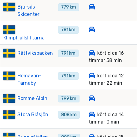
Bjursås
779 km
Skicenter
781 km
Klimpfjällsliftarna
Rättviksbacken
körtid ca 16
791 km
timmar 58 min
Hemavan-
körtid ca 12
791 km
Tärnaby
timmar 22 min
Romme Alpin
799 km
Stora Blåsjön
körtid ca 14
808 km
timmar 0 min