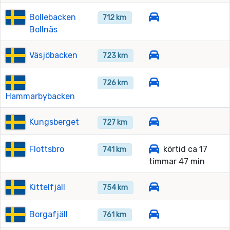
Bollebacken
712 km
Bollnäs
Väsjöbacken
723 km
726 km
Hammarbybacken
Kungsberget
727 km
Flottsbro
körtid ca 17
741 km
timmar 47 min
Kittelfjäll
754 km
Borgafjäll
761 km