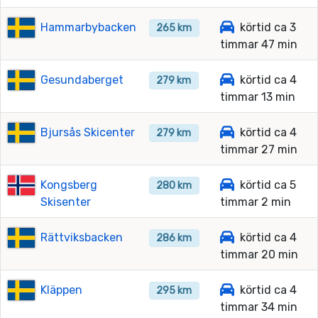
Hammarbybacken
körtid ca 3
265 km
timmar 47 min
Gesundaberget
körtid ca 4
279 km
timmar 13 min
Bjursås Skicenter
körtid ca 4
279 km
timmar 27 min
Kongsberg
körtid ca 5
280 km
Skisenter
timmar 2 min
Rättviksbacken
körtid ca 4
286 km
timmar 20 min
Kläppen
körtid ca 4
295 km
timmar 34 min