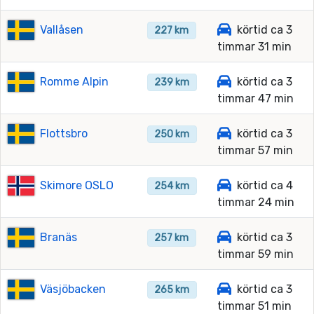
Vallåsen
körtid ca 3
227 km
timmar 31 min
Romme Alpin
körtid ca 3
239 km
timmar 47 min
Flottsbro
körtid ca 3
250 km
timmar 57 min
Skimore OSLO
körtid ca 4
254 km
timmar 24 min
Branäs
körtid ca 3
257 km
timmar 59 min
Väsjöbacken
körtid ca 3
265 km
timmar 51 min