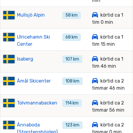
min
Mullsjö Alpin
körtid ca 1
58 km
tim 0 min
Ulricehamn Ski
körtid ca 1
68 km
Center
tim 15 min
Isaberg
körtid ca 1
107 km
tim 46 min
Åmål Skicenter
körtid ca 2
108 km
timmar 46 min
Tolvmannabacken
körtid ca 2
114 km
timmar 56 min
Ånnaboda
körtid ca 2
123 km
(Storstenshöjden)
timmar 0 min