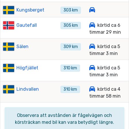
Kungsberget
303 km
Gautefall
körtid ca 6
305 km
timmar 29 min
Sälen
körtid ca 5
309 km
timmar 3 min
Högfjället
körtid ca 5
310 km
timmar 3 min
Lindvallen
körtid ca 4
310 km
timmar 58 min
Observera att avstånden är fågelvägen och
körsträckan med bil kan vara betydligt längre.