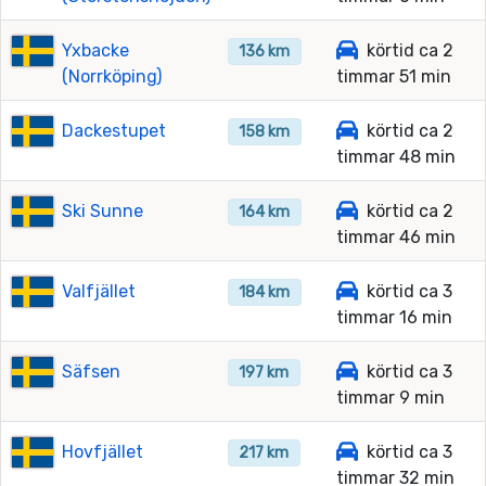
Yxbacke
körtid ca 2
136 km
(Norrköping)
timmar 51 min
Dackestupet
körtid ca 2
158 km
timmar 48 min
Ski Sunne
körtid ca 2
164 km
timmar 46 min
Valfjället
körtid ca 3
184 km
timmar 16 min
Säfsen
körtid ca 3
197 km
timmar 9 min
Hovfjället
körtid ca 3
217 km
timmar 32 min