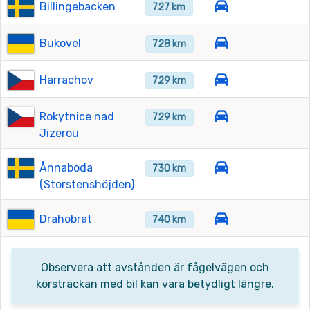
Billingebacken
727 km
Bukovel
728 km
Harrachov
729 km
Rokytnice nad
729 km
Jizerou
Ånnaboda
730 km
(Storstenshöjden)
Drahobrat
740 km
Observera att avstånden är fågelvägen och
körsträckan med bil kan vara betydligt längre.