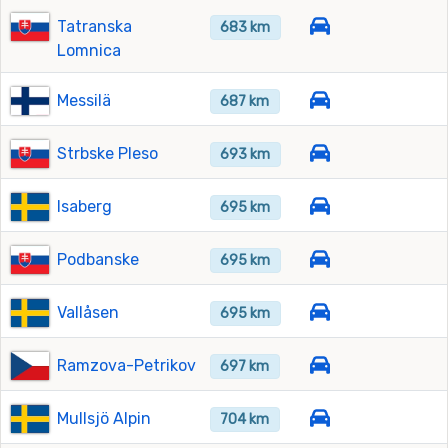
Tatranska
683 km
Lomnica
Messilä
687 km
Strbske Pleso
693 km
Isaberg
695 km
Podbanske
695 km
Vallåsen
695 km
Ramzova-Petrikov
697 km
Mullsjö Alpin
704 km