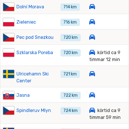
Dolní Morava
714 km
Zieleniec
716 km
Pec pod Snezkou
720 km
Szklarska Poreba
körtid ca 9
720 km
timmar 12 min
Ulricehamn Ski
721 km
Center
Jasna
722 km
Spindleruv Mlyn
körtid ca 9
724 km
timmar 59 min