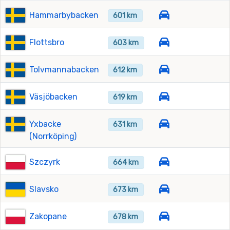
Hammarbybacken
601 km
Flottsbro
603 km
Tolvmannabacken
612 km
Väsjöbacken
619 km
Yxbacke
631 km
(Norrköping)
Szczyrk
664 km
Slavsko
673 km
Zakopane
678 km