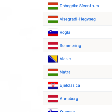
Dobogóko Sícentrum
Visegradi-Hegyseg
Rogla
Semmering
Vlasic
Matra
Bjelolasica
Annaberg
Krvavec