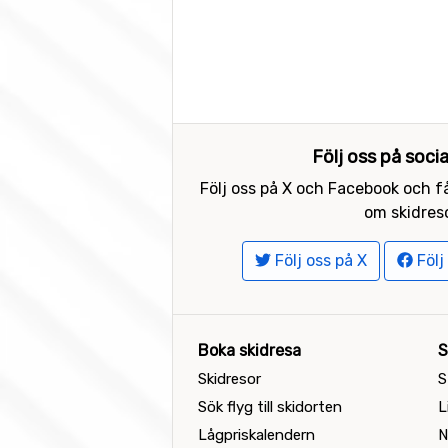
Följ oss på soci
Följ oss på X och Facebook och få
om skidreso
Följ oss på X
Följ
Boka skidresa
S
Skidresor
S
Sök flyg till skidorten
L
Lågpriskalendern
N