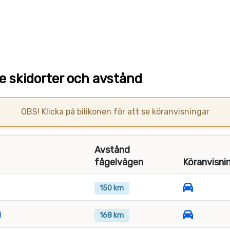
 skidorter och avstånd
OBS! Klicka på bilikonen för att se köranvisningar
Avstånd
fågelvägen
Köranvisni
150 km
)
168 km