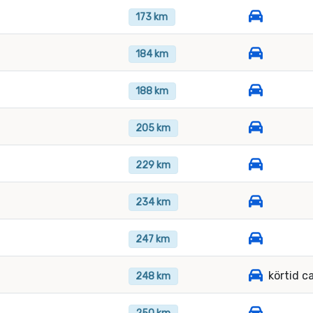
173 km
184 km
188 km
205 km
229 km
234 km
247 km
körtid c
248 km