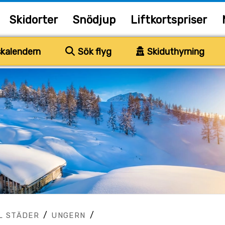
Skidorter
Snödjup
Liftkortspriser
kalendern
Sök flyg
Skiduthyrning
/
/
L STÄDER
UNGERN