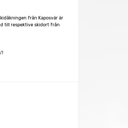
skidåkningen från Kaposvár är
till respektive skidort från
n?