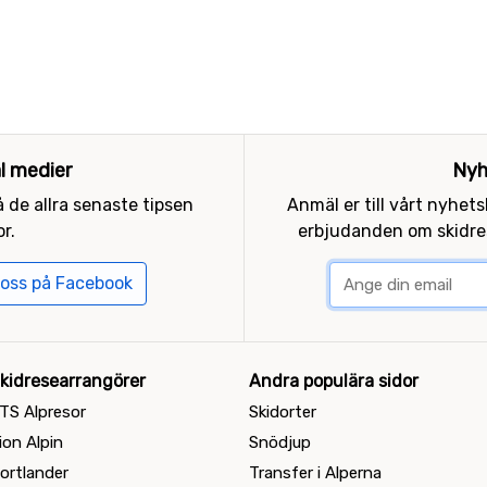
al medier
Nyh
 de allra senaste tipsen
Anmäl er till vårt nyhet
r.
erbjudanden om skidres
 oss på Facebook
kidresearrangörer
Andra populära sidor
TS Alpresor
Skidorter
ion Alpin
Snödjup
ortlander
Transfer i Alperna