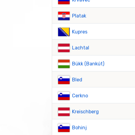
Platak
Kupres
Lachtal
Bükk (Bankút)
Bled
Cerkno
Kreischberg
Bohinj