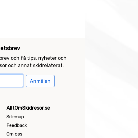
etsbrev
sbrev och få tips, nyheter och
or och annat skidrelaterat.
Anmälan
AlltOmSkidresor.se
Sitemap
Feedback
Om oss