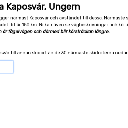
ra Kaposvár, Ungern
igger närmast Kaposvár och avståndet till dessa. Närmaste 
t dit är 150 km. Ni kan även se vägbeskrivningar och körtid 
 är fågelvägen och därmed blir körsträckan längre.
posvár till annan skidort än de 30 närmaste skidorterna neda