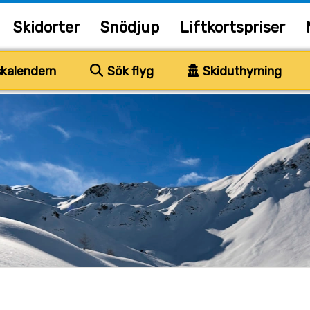
Skidorter
Snödjup
Liftkortspriser
kalendern
Sök flyg
Skiduthyrning