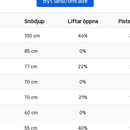
Byt land/område
Snödjup
Liftar öppna
Pist
100 cm
46%
85 cm
0%
77 cm
22%
70 cm
0%
70 cm
21%
60 cm
0%
55 cm
40%