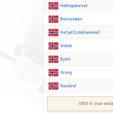
Hallingskarvet
Beitostølen
Hafjell (Lillehammer)
Vrådal
Björli
Grong
Rauland
OBS! Vi visar enda