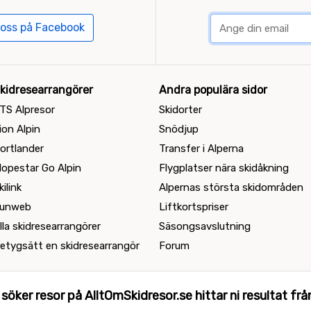
 oss på Facebook
kidresearrangörer
Andra populära sidor
TS Alpresor
Skidorter
ion Alpin
Snödjup
ortlander
Transfer i Alperna
lopestar Go Alpin
Flygplatser nära skidåkning
kilink
Alpernas största skidområden
unweb
Liftkortspriser
lla skidresearrangörer
Säsongsavslutning
etygsätt en skidresearrangör
Forum
 söker resor på AlltOmSkidresor.se hittar ni resultat från 