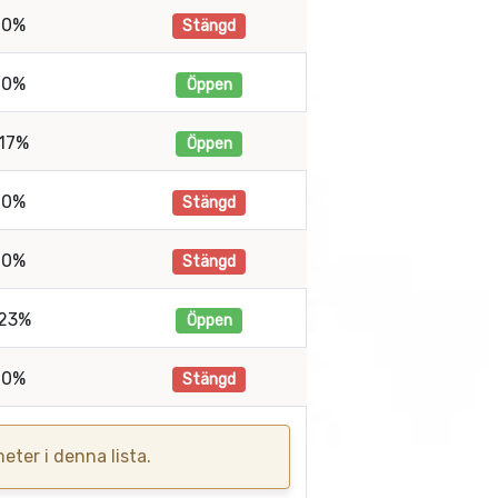
0%
Stängd
0%
Öppen
17%
Öppen
0%
Stängd
0%
Stängd
23%
Öppen
0%
Stängd
eter i denna lista.