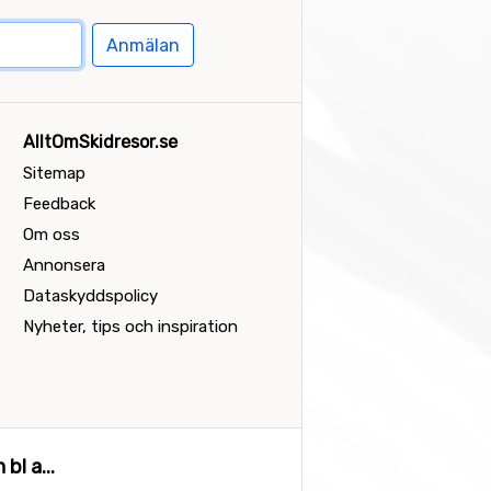
Anmälan
AlltOmSkidresor.se
Sitemap
Feedback
Om oss
Annonsera
Dataskyddspolicy
Nyheter, tips och inspiration
bl a...