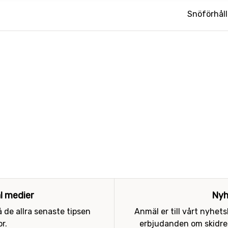
Snöförhål
al medier
Nyh
 de allra senaste tipsen
Anmäl er till vårt nyhet
r.
erbjudanden om skidres