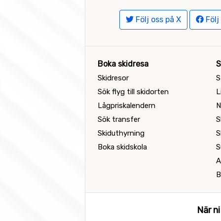
Följ oss på X
Följ
Boka skidresa
S
Skidresor
S
Sök flyg till skidorten
L
Lågpriskalendern
N
Sök transfer
S
Skiduthyrning
S
Boka skidskola
S
A
B
När ni