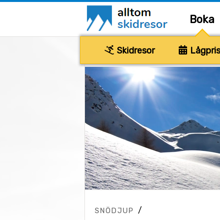
Boka
Skidresor
Lågpris
/
SNÖDJUP