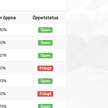
er öppna
Öppetstatus
30%
Öppen
0%
Öppen
21%
Öppen
0%
Stängd
13%
Öppen
0%
Stängd
13%
Öppen