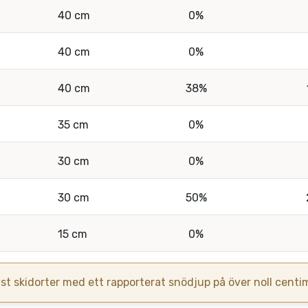
40 cm
0%
40 cm
0%
40 cm
38%
35 cm
0%
30 cm
0%
30 cm
50%
15 cm
0%
st skidorter med ett rapporterat snödjup på över noll centim