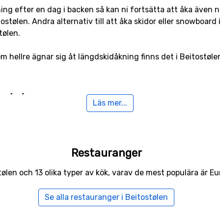
ing efter en dag i backen så kan ni fortsätta att åka även n
tostølen. Andra alternativ till att åka skidor eller snowboard
tølen.
om hellre ägnar sig åt längdskidåkning finns det i Beitostøl
ostølen
Läs mer...
ligger flygplatsen
Sogndal Airport
närmast, på ett avstånd av 
av Beitostølen
Restauranger
tostølen är t ex
Valdres
som ligger 44 kilometer bort,
Hemsed
tølen och 13 olika typer av kök, varav de mest populära är Eur
r från Beitostølen.
Se alla restauranger i Beitostølen