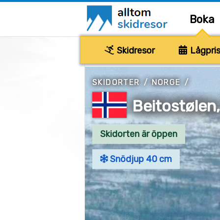
Boka
Skidresor
Lågpris
SKIDORTER
/
NORGE
/
Beitostølen
Skidorten är öppen
Snödjup 40 cm