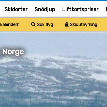
Skidorter
Snödjup
Liftkortspriser
kalendern
Sök flyg
Skiduthyrning
, Norge