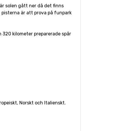
är solen gått ner då det finns
 i pisterna är att prova på funpark
en 320 kilometer preparerade spår
95 kilometer från skidorten.
al
med 47 kilometers avstånd
opeiskt, Norskt och Italienskt.