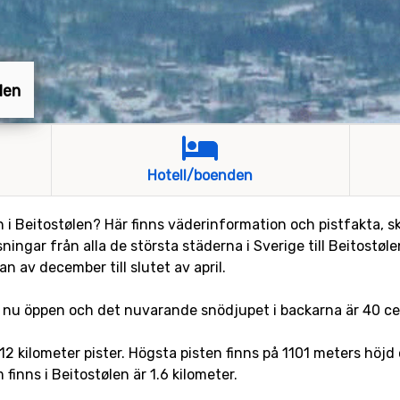
len
Hotell/boenden
n i Beitostølen? Här finns väderinformation och pistfakta, s
ingar från alla de största städerna i Sverige till Beitostøl
an av december till slutet av april.
t nu öppen och det nuvarande snödjupet i backarna är 40 ce
t 12 kilometer pister. Högsta pisten finns på 1101 meters höj
finns i Beitostølen är 1.6 kilometer.