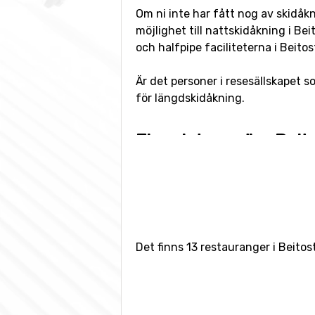
Om ni inte har fått nog av skidåkn
möjlighet till nattskidåkning i Bei
och halfpipe faciliteterna i Beitos
Är det personer i resesällskapet s
för längdskidåkning.
Flygplatser nära Beit
Vill man flyga till Beitostølen så 
Skidorter i närheten 
Andra skidorter i närheten av Bei
Det finns 13 restauranger i Beitos
samt
Gålå
, som ligger 55 kilomete