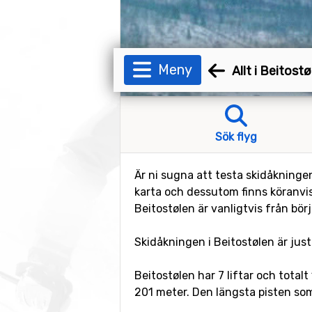
Meny
Allt i Beitostø
Sök flyg
Är ni sugna att testa skidåkninge
karta och dessutom finns köranvisn
Beitostølen är vanligtvis från börj
Skidåkningen i Beitostølen är jus
Beitostølen har 7 liftar och total
201 meter. Den längsta pisten som 