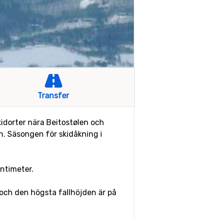
Transfer
kidorter nära Beitostølen och
en. Säsongen för skidåkning i
ntimeter.
d och den högsta fallhöjden är på