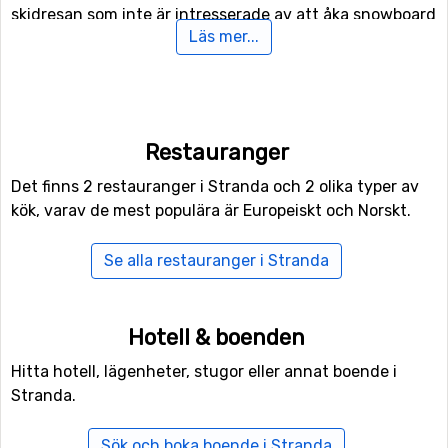
skidresan som inte är intresserade av att åka snowboard
Läs mer...
eller skidor i backarna kan man istället ägna sig åt
längdskidåkning då det finns 15 kilometer spår för
längskidåkning.
Flyg till Stranda
Restauranger
Vill man flyga till Stranda så ligger flygplatsen
Sogndal
Det finns 2 restauranger i Stranda och 2 olika typer av
Airport
närmast, på ett avstånd av 127 kilometer från
kök, varav de mest populära är Europeiskt och Norskt.
skidorten.
Se alla restauranger i Stranda
Närmaste skidorter till Stranda
Skidorter nära Stranda är bland annat
Stryn
(43
Hotell & boenden
kilometers avstånd),
Björli
(71 kilometers avstånd) och
Sogndal Skisenter Hodlekve
(112 kilometers avstånd).
Hitta hotell, lägenheter, stugor eller annat boende i
Stranda.
Sök och boka boende i Stranda