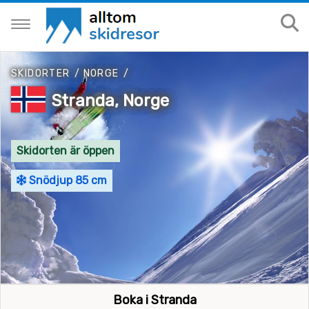
SKIDORTER
/
NORGE
/
Stranda, Norge
Skidorten är öppen
Snödjup 85 cm
Boka i Stranda