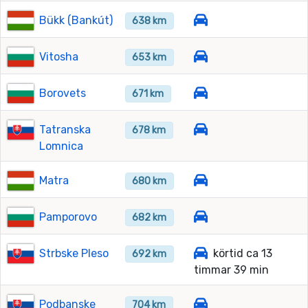
Bükk (Bankút)
638 km
Vitosha
653 km
Borovets
671 km
Tatranska
678 km
Lomnica
Matra
680 km
Pamporovo
682 km
Strbske Pleso
körtid ca 13
692 km
timmar 39 min
Podbanske
704 km