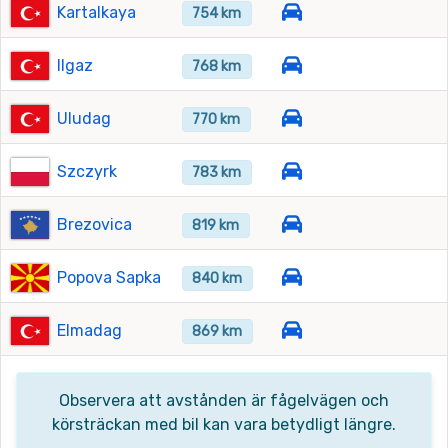
Kartalkaya
754 km
Ilgaz
768 km
Uludag
770 km
Szczyrk
783 km
Brezovica
819 km
Popova Sapka
840 km
Elmadag
869 km
Observera att avstånden är fågelvägen och
körsträckan med bil kan vara betydligt längre.