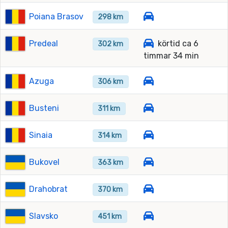
Poiana Brasov
298 km
Predeal
körtid ca 6
302 km
timmar 34 min
Azuga
306 km
Busteni
311 km
Sinaia
314 km
Bukovel
363 km
Drahobrat
370 km
Slavsko
451 km