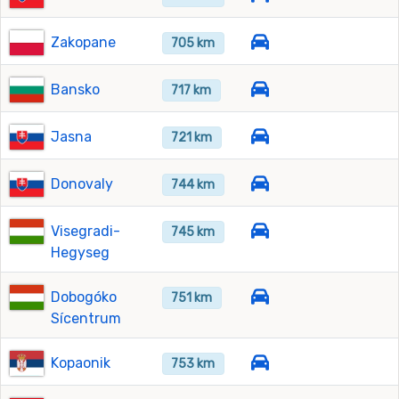
Zakopane
705 km
Bansko
717 km
Jasna
721 km
Donovaly
744 km
Visegradi-
745 km
Hegyseg
Dobogóko
751 km
Sícentrum
Kopaonik
753 km