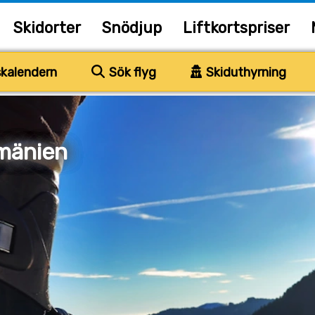
Skidorter
Snödjup
Liftkortspriser
kalendern
Sök flyg
Skiduthyrning
mänien