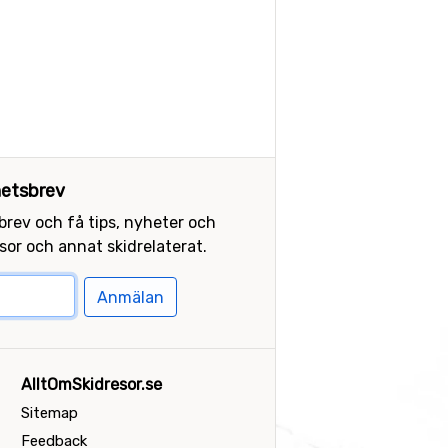
etsbrev
sbrev och få tips, nyheter och
or och annat skidrelaterat.
Anmälan
AlltOmSkidresor.se
Sitemap
Feedback