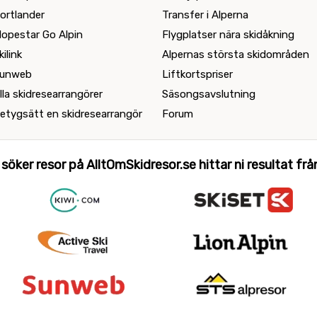
ortlander
Transfer i Alperna
lopestar Go Alpin
Flygplatser nära skidåkning
kilink
Alpernas största skidområden
unweb
Liftkortspriser
lla skidresearrangörer
Säsongsavslutning
etygsätt en skidresearrangör
Forum
 söker resor på AlltOmSkidresor.se hittar ni resultat från 