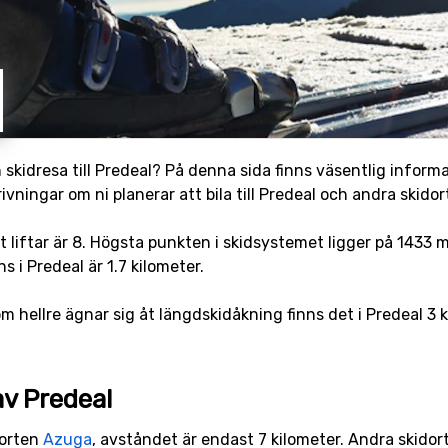
n skidresa till Predeal? På denna sida finns väsentlig infor
ningar om ni planerar att bila till Predeal och andra skidor
t liftar är 8. Högsta punkten i skidsystemet ligger på 1433 m
 i Predeal är 1.7 kilometer.
om hellre ägnar sig åt längdskidåkning finns det i Predeal 3 
av Predeal
dorten
Azuga
, avståndet är endast 7 kilometer. Andra skidor