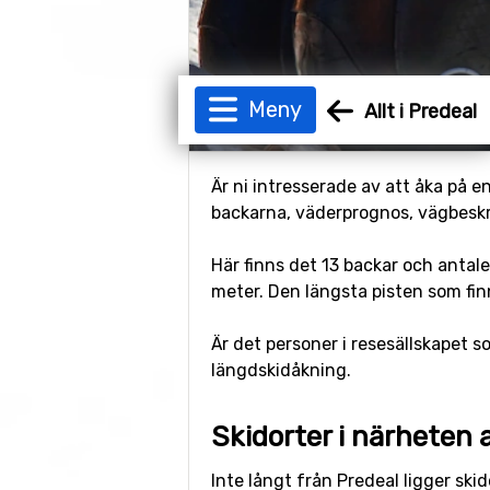
Meny
Allt i Predeal
Är ni intresserade av att åka på e
backarna, väderprognos, vägbeskriv
Här finns det 13 backar och antale
meter. Den längsta pisten som finns
Är det personer i resesällskapet s
längdskidåkning.
Skidorter i närheten 
Inte långt från Predeal ligger ski