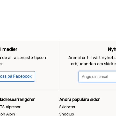
al medier
Nyh
 de allra senaste tipsen
Anmäl er till vårt nyhet
r.
erbjudanden om skidres
 oss på Facebook
kidresearrangörer
Andra populära sidor
TS Alpresor
Skidorter
ion Alpin
Snödjup