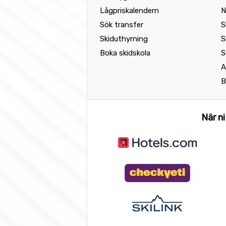
Lågpriskalendern
N
Sök transfer
S
Skiduthyrning
S
Boka skidskola
S
A
B
När ni