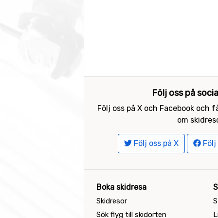
Följ oss på soci
Följ oss på X och Facebook och få
om skidreso
Följ oss på X
Följ
Boka skidresa
S
Skidresor
S
Sök flyg till skidorten
L