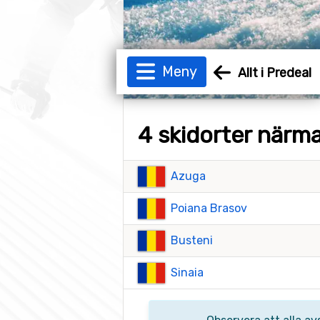
Meny
Allt i Predeal
4 skidorter närm
Azuga
Poiana Brasov
Busteni
Sinaia