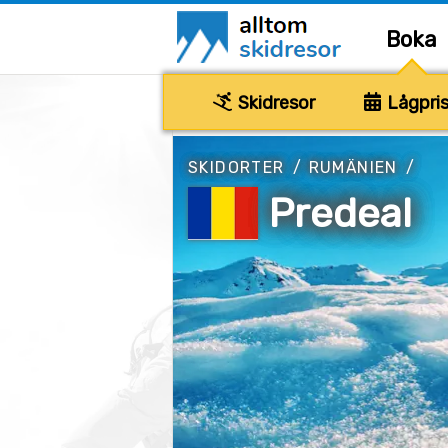
Boka
Skidresor
Lågpris
SKIDORTER
/
RUMÄNIEN
/
Predeal