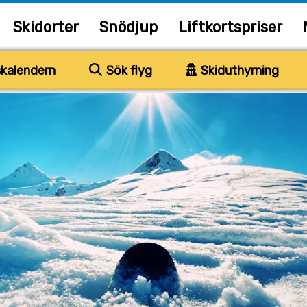
Skidorter
Snödjup
Liftkortspriser
kalendern
Sök flyg
Skiduthyrning