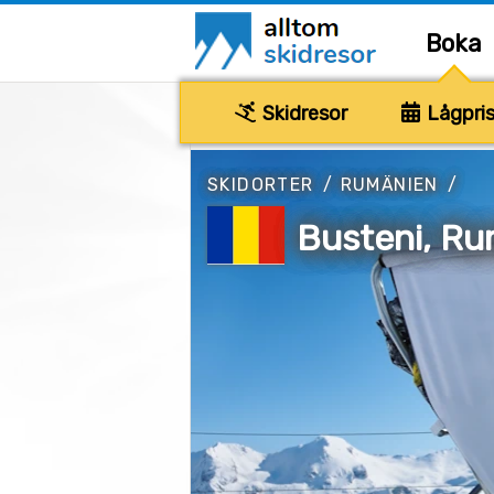
Boka
Skidresor
Lågpris
SKIDORTER
/
RUMÄNIEN
/
Busteni, R