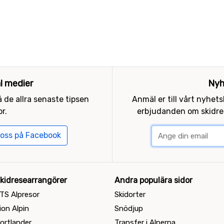
al medier
Nyh
 de allra senaste tipsen
Anmäl er till vårt nyhet
r.
erbjudanden om skidres
 oss på Facebook
kidresearrangörer
Andra populära sidor
TS Alpresor
Skidorter
ion Alpin
Snödjup
ortlander
Transfer i Alperna