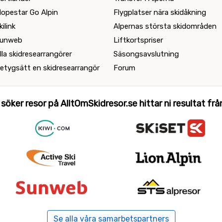
lopestar Go Alpin
Flygplatser nära skidåkning
kilink
Alpernas största skidområden
unweb
Liftkortspriser
lla skidresearrangörer
Säsongsavslutning
etygsätt en skidresearrangör
Forum
 söker resor på AlltOmSkidresor.se hittar ni resultat från 
Se alla våra samarbetspartners