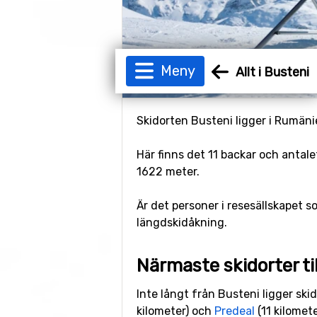
Meny
Allt i Busteni
Skidorten Busteni ligger i Rumänie
Här finns det 11 backar och antale
1622 meter.
Är det personer i resesällskapet s
längdskidåkning.
Närmaste skidorter ti
Inte långt från Busteni ligger ski
kilometer) och
Predeal
(11 kilomete