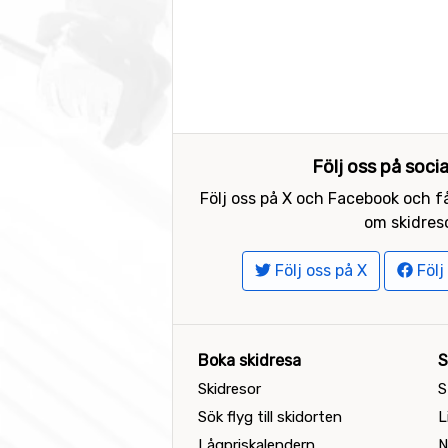
Följ oss på soci
Följ oss på X och Facebook och få
om skidreso
Följ oss på X
Följ
Boka skidresa
S
Skidresor
S
Sök flyg till skidorten
L
Lågpriskalendern
N