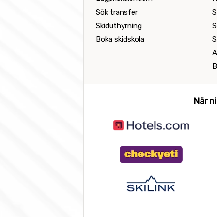
Sök transfer
S
Skiduthyrning
S
Boka skidskola
S
A
B
När ni