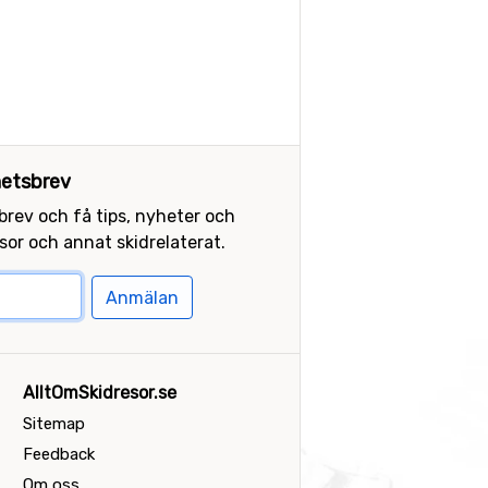
etsbrev
sbrev och få tips, nyheter och
or och annat skidrelaterat.
Anmälan
AlltOmSkidresor.se
Sitemap
Feedback
Om oss