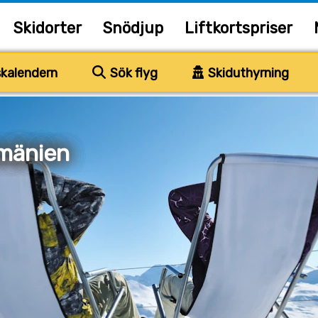
Skidorter
Snödjup
Liftkortspriser
kalendern
Sök flyg
Skiduthyrning
umänien