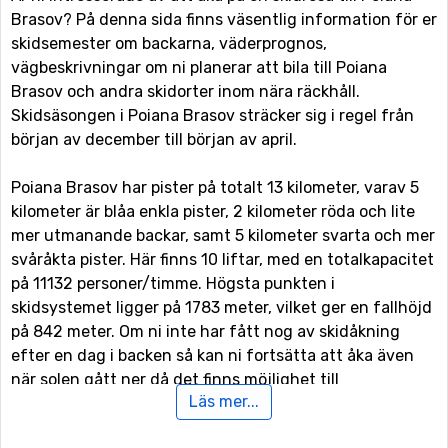
Brasov? På denna sida finns väsentlig information för er
skidsemester om backarna, väderprognos,
vägbeskrivningar om ni planerar att bila till Poiana
Brasov och andra skidorter inom nära räckhåll.
Skidsäsongen i Poiana Brasov sträcker sig i regel från
början av december till början av april.
Poiana Brasov har pister på totalt 13 kilometer, varav 5
kilometer är blåa enkla pister, 2 kilometer röda och lite
mer utmanande backar, samt 5 kilometer svarta och mer
svåråkta pister. Här finns 10 liftar, med en totalkapacitet
på 11132 personer/timme. Högsta punkten i
skidsystemet ligger på 1783 meter, vilket ger en fallhöjd
på 842 meter. Om ni inte har fått nog av skidåkning
efter en dag i backen så kan ni fortsätta att åka även
när solen gått ner då det finns möjlighet till
Läs mer...
nattskidåkning i Poiana Brasov.