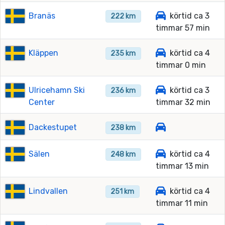
Branäs
körtid ca 3
222 km
timmar 57 min
Kläppen
körtid ca 4
235 km
timmar 0 min
Ulricehamn Ski
körtid ca 3
236 km
Center
timmar 32 min
Dackestupet
238 km
Sälen
körtid ca 4
248 km
timmar 13 min
Lindvallen
körtid ca 4
251 km
timmar 11 min