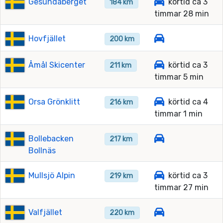
Gesundaberget
körtid ca 3
184 km
timmar 28 min
Hovfjället
200 km
Åmål Skicenter
körtid ca 3
211 km
timmar 5 min
Orsa Grönklitt
körtid ca 4
216 km
timmar 1 min
Bollebacken
217 km
Bollnäs
Mullsjö Alpin
körtid ca 3
219 km
timmar 27 min
Valfjället
220 km