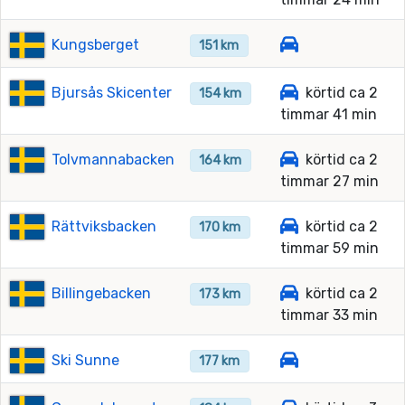
Kungsberget
151 km
Bjursås Skicenter
körtid ca 2
154 km
timmar 41 min
Tolvmannabacken
körtid ca 2
164 km
timmar 27 min
Rättviksbacken
körtid ca 2
170 km
timmar 59 min
Billingebacken
körtid ca 2
173 km
timmar 33 min
Ski Sunne
177 km