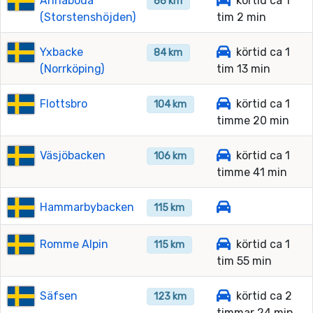
Ånnaboda
körtid ca 1
66 km
(Storstenshöjden)
tim 2 min
Yxbacke
körtid ca 1
84 km
(Norrköping)
tim 13 min
Flottsbro
körtid ca 1
104 km
timme 20 min
Väsjöbacken
körtid ca 1
106 km
timme 41 min
Hammarbybacken
115 km
Romme Alpin
körtid ca 1
115 km
tim 55 min
Säfsen
körtid ca 2
123 km
timmar 24 min