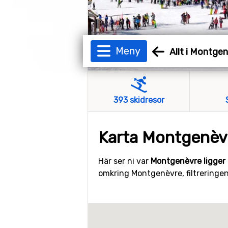
Meny
Allt i Montge
393 skidresor
Karta Montgenèv
Här ser ni var
Montgenèvre ligger 
omkring Montgenèvre, filtreringen 