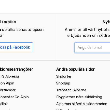
al medier
Nyh
 de allra senaste tipsen
Anmäl er till vårt nyhet
r.
erbjudanden om skidres
 oss på Facebook
kidresearrangörer
Andra populära sidor
TS Alpresor
Skidorter
ion Alpin
Snödjup
ortlander
Transfer i Alperna
lopestar Go Alpin
Flygplatser nära skidåkning
kilink
Alpernas största skidområden