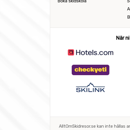
Boka skidskola
S
A
B
När ni
AlltOmSkidresor.se kan inte hållas a