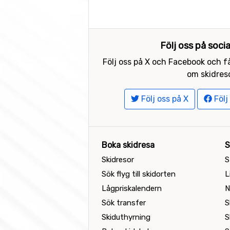
Följ oss på soci
Följ oss på X och Facebook och få
om skidreso
Följ oss på X
Följ
Boka skidresa
S
Skidresor
S
Sök flyg till skidorten
L
Lågpriskalendern
N
Sök transfer
S
Skiduthyrning
S