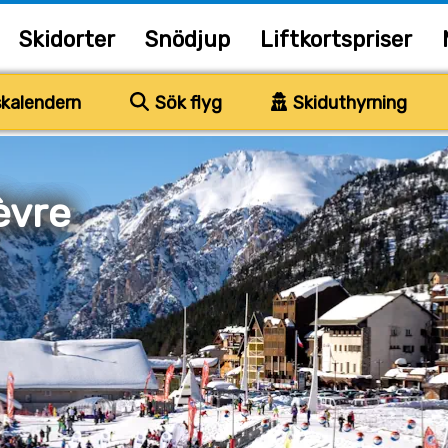
Skidorter
Snödjup
Liftkortspriser
kalendern
Sök flyg
Skiduthyrning
èvre