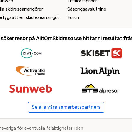
unweb
Liftkortspriser
lla skidresearrangörer
Säsongsavslutning
etygsätt en skidresearrangör
Forum
 söker resor på AlltOmSkidresor.se hittar ni resultat från 
Se alla våra samarbetspartners
nsvariga för eventuella felaktigheter i den