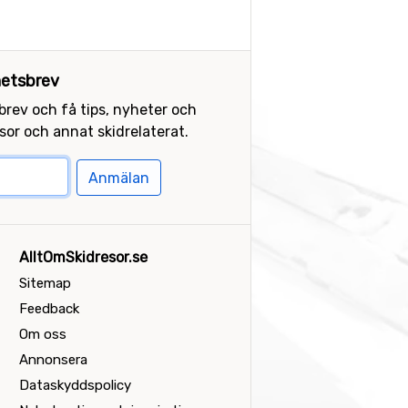
etsbrev
sbrev och få tips, nyheter och
or och annat skidrelaterat.
Anmälan
AlltOmSkidresor.se
Sitemap
Feedback
Om oss
Annonsera
Dataskyddspolicy