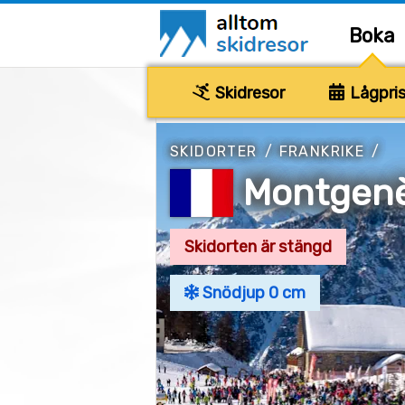
Boka
Skidresor
Lågpris
SKIDORTER
/
FRANKRIKE
/
Montgen
Skidorten är stängd
Snödjup 0 cm