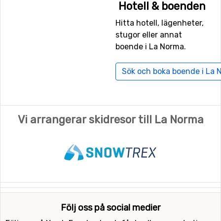
Hotell & boenden
ett avstånd på 108 kilometer till La Norma.
Hitta hotell, lägenheter,
stugor eller annat
Närmaste skidorter till La Norma
boende i La Norma.
Alldeles runt hörnet, med bara ett avstånd på 5
kilometer från La Norma ligger
Valfrejus
. Andra skidorter
Sök och boka boende i La 
som ligger nära är
Aussois
(5 kilometer) och
Val Thorens
(14 kilometer).
Vi arrangerar skidresor till La Norma
Följ oss på social medier