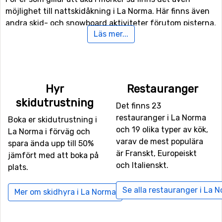
möjlighet till nattskidåkning i La Norma. Här finns även
andra skid- och snowboard aktiviteter förutom pisterna,
Läs mer...
för de mer vågade (och kanske mer erfarna) åkarna finns
här båda funpark och halfpipe-anläggning.
För er som inte är intresserade av skidåkningen utför
finns det även 6 kilometer längdskidåkningsspår att
Hyr
Restauranger
tillgå. Om ni vill ta en paus från skidåkning och gillar fart
skidutrustning
Det finns 23
så kan ni testa på att åka rodel, då La Norma har en
restauranger i La Norma
rodelbana som är öppen för allmänheten.
Boka er skidutrustning i
och 19 olika typer av kök,
La Norma i förväg och
varav de mest populära
spara ända upp till 50%
Flyg till La Norma
är Franskt, Europeiskt
jämfört med att boka på
För er som vill flyga ner till La Norma så är det
och Italienskt.
plats.
flygplatsen
Torino International Airport
, Turin som är
den närmaste. Avståndet från denna flygplats till La
Se alla restauranger i La 
Mer om skidhyra i La Norma
Norma är 75 kilometer. Det är även möjligt att flyga till
flygplatserna
Aix Les Bains
, Chambery, som ligger 80
kilometer bort, och
Grenoble Saint Geoirs
, Lyon som har