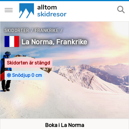
SKIDORTER
/
FRANKRIKE
/
La Norma, Frankrike
Skidorten är stängd
Snödjup 0 cm
Boka i La Norma