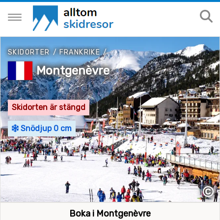
SKIDORTER
/
FRANKRIKE
/
Montgenèvre
Skidorten är stängd
Snödjup 0 cm
©
Boka i Montgenèvre