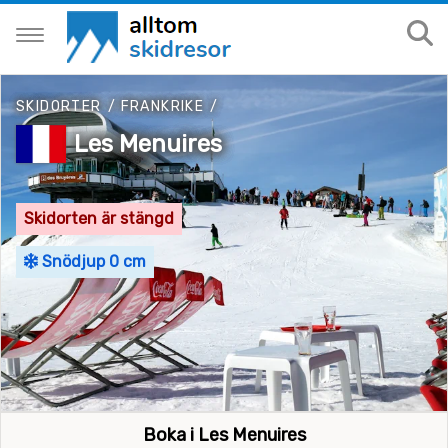
SKIDORTER
/
FRANKRIKE
/
Les Menuires
Skidorten är stängd
Snödjup 0 cm
Boka i Les Menuires