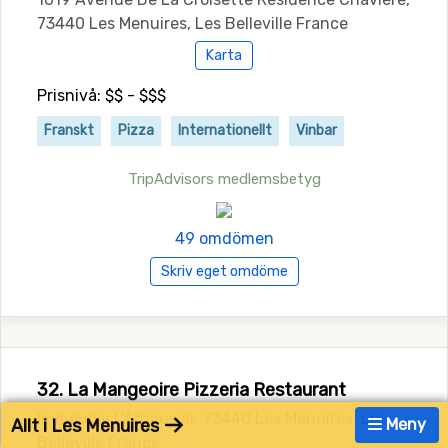
73440 Les Menuires, Les Belleville France
Karta
Prisnivå: $$ - $$$
Franskt
Pizza
Internationellt
Vinbar
TripAdvisors medlemsbetyg
49 omdömen
Skriv eget omdöme
32. La Mangeoire Pizzeria Restaurant
Immeuble L'Argousier, 73440 Les Menuires, Les
Allt i Les Menuires
Meny
Belleville France