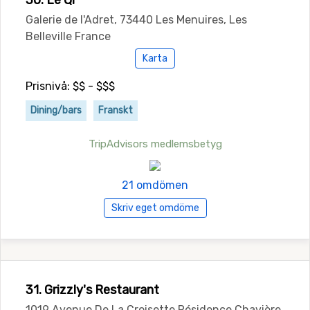
30. Le Qr
Galerie de l'Adret, 73440 Les Menuires, Les
Belleville France
Karta
Prisnivå: $$ - $$$
Dining/bars
Franskt
TripAdvisors medlemsbetyg
21 omdömen
Skriv eget omdöme
31. Grizzly's Restaurant
1019 Avenue De La Croisette Résidence Chavière,