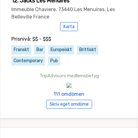
12. Jacks Les Menuires
Immeuble Chaviere, 73440 Les Menuires, Les
Belleville France
Karta
Prisnivå: $$ - $$$
Franskt
Bar
Europeiskt
Brittiskt
Contemporary
Pub
TripAdvisors medlemsbetyg
111 omdömen
Skriv eget omdöme