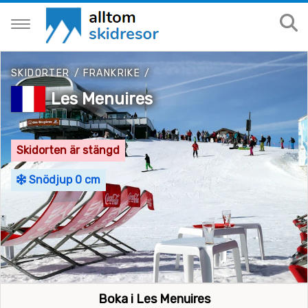
SKIDORTER
/
FRANKRIKE
/
Les Menuires
Skidorten är stängd
Snödjup 0 cm
Boka i Les Menuires