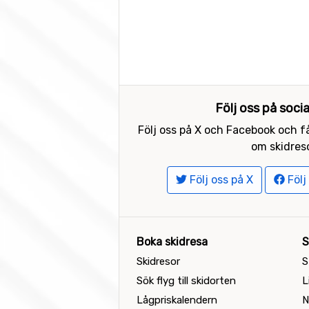
Följ oss på soci
Följ oss på X och Facebook och få
om skidreso
Följ oss på X
Följ
Boka skidresa
S
Skidresor
S
Sök flyg till skidorten
L
Lågpriskalendern
N