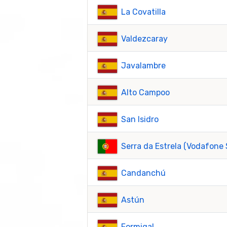
La Covatilla
Valdezcaray
Javalambre
Alto Campoo
San Isidro
Serra da Estrela (Vodafone 
Candanchú
Astún
Formigal