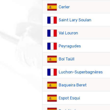
Cerler
Saint Lary Soulan
Val Louron
Peyragudes
Boí Taüll
Luchon-Superbagnères
Baqueira Beret
Espot Esqui