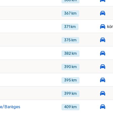
366 km
367 km
kö
371 km
375 km
382 km
390 km
395 km
399 km
ie/Barèges
409 km