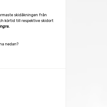
Närmaste skidåkningen från
 körtid till respektive skidort
ängre.
erna nedan?