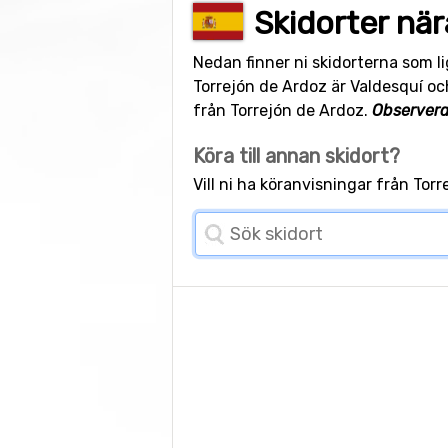
Skidorter när
Nedan finner ni skidorterna som l
Torrejón de Ardoz är Valdesquí och
från Torrejón de Ardoz.
Observera
Köra till annan skidort?
Vill ni ha köranvisningar från To