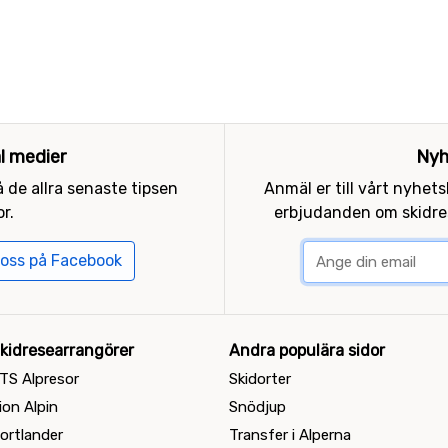
al medier
Nyh
 de allra senaste tipsen
Anmäl er till vårt nyhet
r.
erbjudanden om skidres
 oss på Facebook
kidresearrangörer
Andra populära sidor
TS Alpresor
Skidorter
ion Alpin
Snödjup
ortlander
Transfer i Alperna