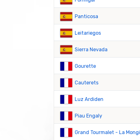
Panticosa
Leitariegos
Sierra Nevada
Gourette
Cauterets
Luz Ardiden
Piau Engaly
Grand Tourmalet - La Mong