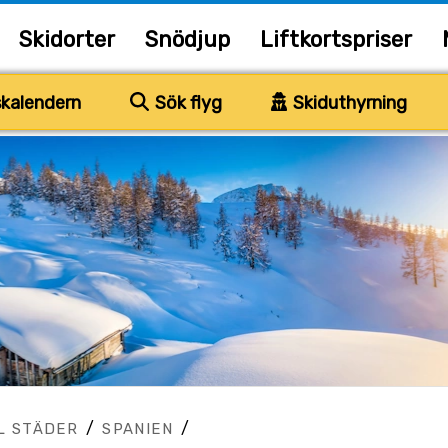
Skidorter
Snödjup
Liftkortspriser
kalendern
Sök flyg
Skiduthyrning
/
/
L STÄDER
SPANIEN