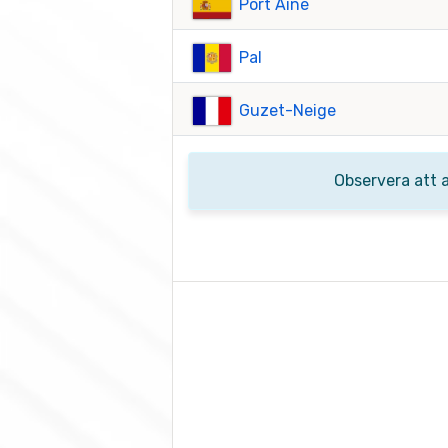
Port Ainé
Pal
Guzet-Neige
Observera att 