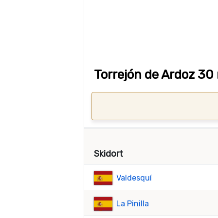
Torrejón de Ardoz 30
Skidort
Valdesquí
La Pinilla