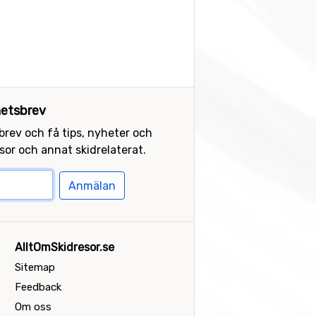
etsbrev
sbrev och få tips, nyheter och
or och annat skidrelaterat.
Anmälan
AlltOmSkidresor.se
Sitemap
Feedback
Om oss