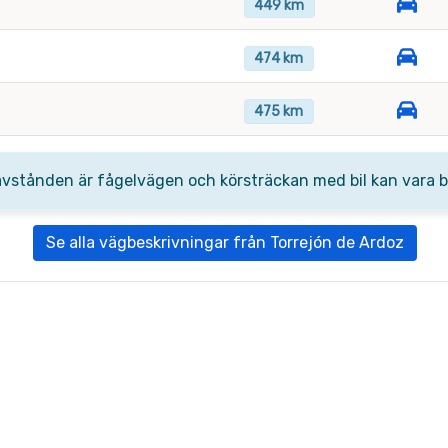
449 km
474 km
475 km
avstånden är fågelvägen och körsträckan med bil kan vara be
Se alla vägbeskrivningar från Torrejón de Ardoz