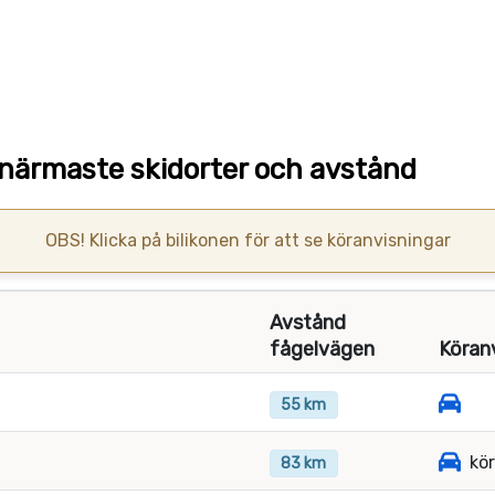
 närmaste skidorter och avstånd
OBS! Klicka på bilikonen för att se köranvisningar
Avstånd
fågelvägen
Köranv
55 km
kör
83 km