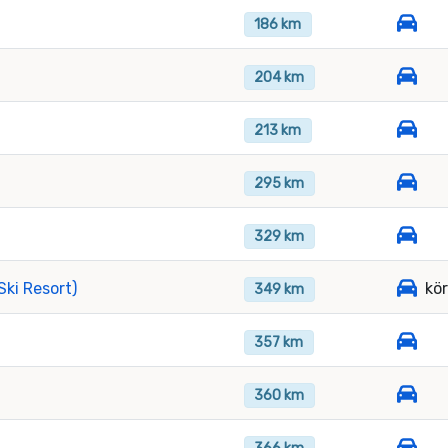
186 km
204 km
213 km
295 km
329 km
Ski Resort)
kö
349 km
357 km
360 km