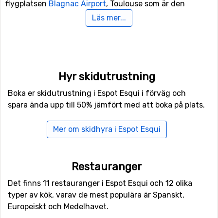
flygplatsen
Blagnac Airport
, Toulouse som är den
närmaste. Avståndet från denna flygplats till Espot
Läs mer...
Esqui är 121 kilometer. En annan möjlig flygplats som kan
vara ett alternativ att flyga till är
Barcelona
International Airport
, som ligger 163 kilometer från
skidorten.
Hyr skidutrustning
Närmaste skidorter till Espot Esqui
Boka er skidutrustning i Espot Esqui i förväg och
spara ända upp till 50% jämfört med att boka på plats.
Port Ainé
är närmaste skidort till Espot Esqui med ett
avstånd på 18 kilometer. Andra skidorter nära är
Baqueira Beret
, 20 kilometers avstånd, och 21 kilometer
Mer om skidhyra i Espot Esqui
från Espot Esqui ligger
Boí Taüll
.
Restauranger
Det finns 11 restauranger i Espot Esqui och 12 olika
typer av kök, varav de mest populära är Spanskt,
Europeiskt och Medelhavet.