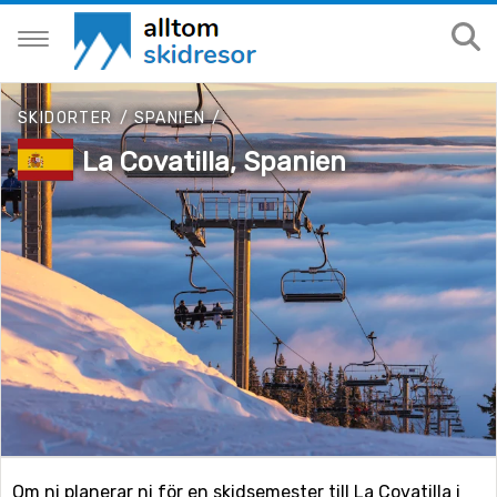
SKIDORTER
/
SPANIEN
/
La Covatilla, Spanien
Om ni planerar ni för en skidsemester till La Covatilla i