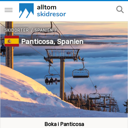
SKIDORTER
/
SPANIEN
/
Panticosa, Spanien
Boka i Panticosa