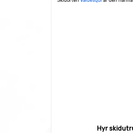
Skidorten
Valdesquí
är den närmast
Hyr skidutr