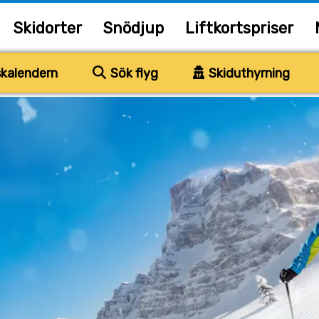
Skidorter
Snödjup
Liftkortspriser
kalendern
Sök flyg
Skiduthyrning