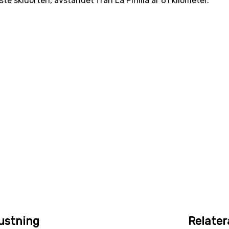
e skidorten, avståndet från La Pinilla är 61 kilometer.
ustning
Relater