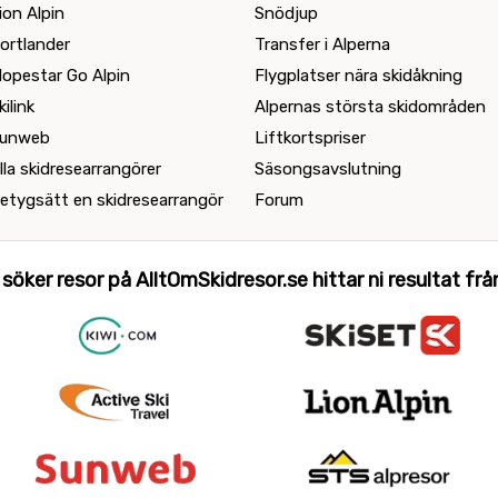
ion Alpin
Snödjup
ortlander
Transfer i Alperna
lopestar Go Alpin
Flygplatser nära skidåkning
kilink
Alpernas största skidområden
unweb
Liftkortspriser
lla skidresearrangörer
Säsongsavslutning
etygsätt en skidresearrangör
Forum
 söker resor på AlltOmSkidresor.se hittar ni resultat från 