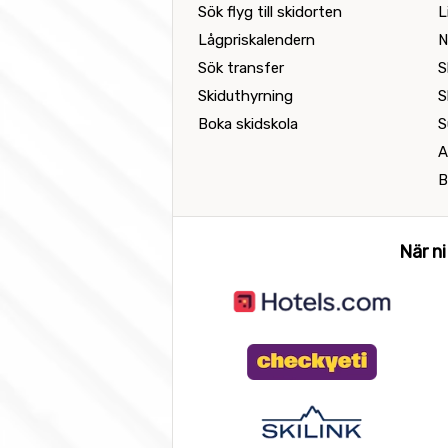
Sök flyg till skidorten
L
Lågpriskalendern
N
Sök transfer
S
Skiduthyrning
S
Boka skidskola
S
A
B
När ni