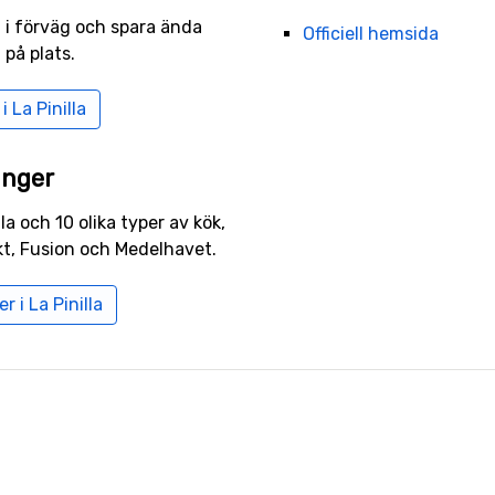
a i förväg och spara ända
Officiell hemsida
 på plats.
 La Pinilla
anger
la och 10 olika typer av kök,
kt, Fusion och Medelhavet.
r i La Pinilla