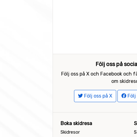
Följ oss på soci
Följ oss på X och Facebook och få
om skidreso
Följ oss på X
Följ
Boka skidresa
S
Skidresor
S