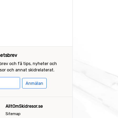
etsbrev
sbrev och få tips, nyheter och
or och annat skidrelaterat.
Anmälan
AlltOmSkidresor.se
Sitemap