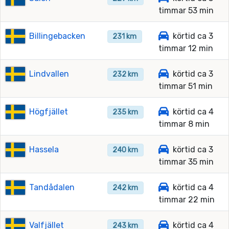
timmar 53 min
Billingebacken
körtid ca 3
231 km
timmar 12 min
Lindvallen
körtid ca 3
232 km
timmar 51 min
Högfjället
körtid ca 4
235 km
timmar 8 min
Hassela
körtid ca 3
240 km
timmar 35 min
Tandådalen
körtid ca 4
242 km
timmar 22 min
Valfjället
körtid ca 4
243 km