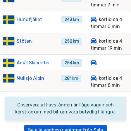
timmar 7 min
Hundfjället
körtid ca 4
243 km
timmar 0 min
Stöten
körtid ca 4
252 km
timmar 19 min
Åmål Skicenter
254 km
Mullsjö Alpin
körtid ca 4
281 km
timmar 8 min
Observera att avstånden är fågelvägen och
körsträckan med bil kan vara betydligt längre.
Se alla vägbeskrivningar från Sala