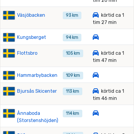
tim 20 min
Väsjöbacken
körtid ca 1
93 km
tim 27 min
Kungsberget
94 km
Flottsbro
körtid ca 1
105 km
tim 47 min
Hammarbybacken
109 km
Bjursås Skicenter
körtid ca 1
113 km
tim 46 min
Ånnaboda
114 km
(Storstenshöjden)