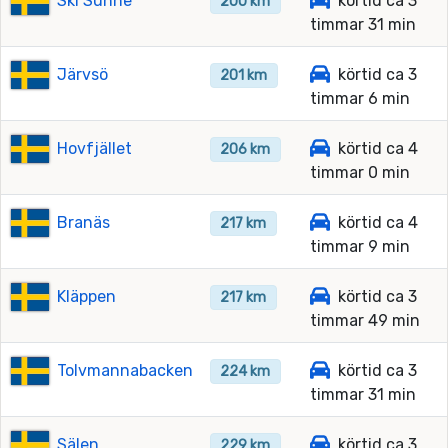
Ski Sunne
körtid ca 3
200 km
timmar 31 min
Järvsö
körtid ca 3
201 km
timmar 6 min
Hovfjället
körtid ca 4
206 km
timmar 0 min
Branäs
körtid ca 4
217 km
timmar 9 min
Kläppen
körtid ca 3
217 km
timmar 49 min
Tolvmannabacken
körtid ca 3
224 km
timmar 31 min
Sälen
körtid ca 3
229 km