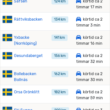
Säfsen
körtid ca 2
124 km
timmar 17 min
Rättviksbacken
körtid ca 2
134 km
timmar 3 min
Yxbacke
körtid ca 2
141 km
(Norrköping)
timmar 16 min
Gesundaberget
körtid ca 2
156 km
timmar 32 min
Bollebacken
körtid ca 2
162 km
Bollnäs
timmar 30 min
Orsa Grönklitt
körtid ca 2
182 km
timmar 59 min