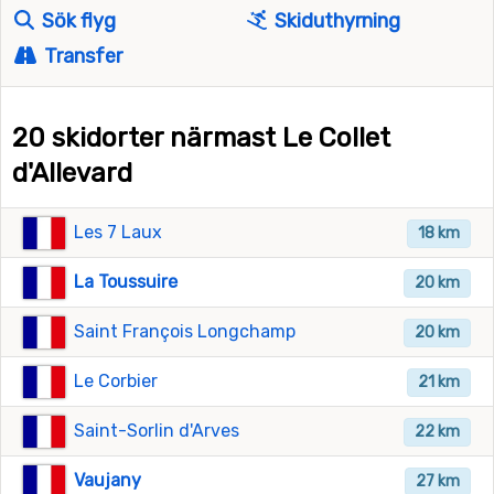
Sök flyg
Skiduthyrning
Transfer
20 skidorter närmast Le Collet
d'Allevard
Les 7 Laux
18 km
La Toussuire
20 km
Saint François Longchamp
20 km
Le Corbier
21 km
Saint-Sorlin d'Arves
22 km
Vaujany
27 km