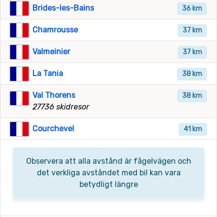
Brides-les-Bains
36 km
Chamrousse
37 km
Valmeinier
37 km
La Tania
38 km
Val Thorens
38 km
27736 skidresor
Courchevel
41 km
Observera att alla avstånd är fågelvägen och
det verkliga avståndet med bil kan vara
betydligt längre