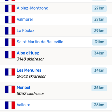
Albiez-Montrond
27 km
Valmorel
27 km
La Féclaz
29 km
Saint Martin de Belleville
31 km
Alpe d'Huez
34 km
3148 skidresor
Les Menuires
34 km
29312 skidresor
Meribel
36 km
5062 skidresor
Valloire
36 km